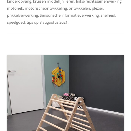
kinderopvang
,
kruisen middellijn
,
leren
,
links/rechtssamenwerking
,
motoriek
,
motorischeontwikkeling
,
ontwikkelen
,
plezier
,
prikkelverwerking
,
Sensorische informatieverwerking
,
snelheid
,
speelgoed
,
tips
op
8 augustus 2021
.