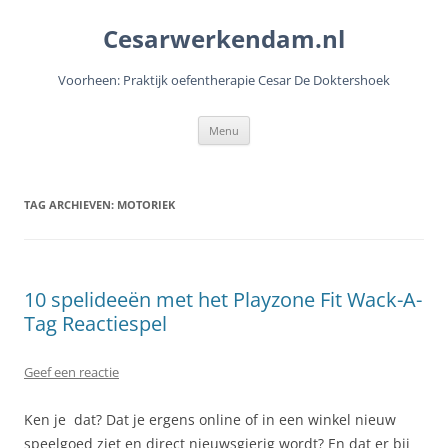
Cesarwerkendam.nl
Voorheen: Praktijk oefentherapie Cesar De Doktershoek
Ga
Menu
naar
de
inhoud
TAG ARCHIEVEN:
MOTORIEK
10 spelideeën met het Playzone Fit Wack-A-
Tag Reactiespel
Geef een reactie
Ken je dat? Dat je ergens online of in een winkel nieuw
speelgoed ziet en direct nieuwsgierig wordt? En dat er bij