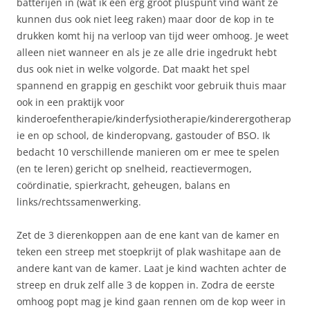
batterijen in (wat ik een erg groot pluspunt vind want ze
kunnen dus ook niet leeg raken) maar door de kop in te
drukken komt hij na verloop van tijd weer omhoog. Je weet
alleen niet wanneer en als je ze alle drie ingedrukt hebt
dus ook niet in welke volgorde. Dat maakt het spel
spannend en grappig en geschikt voor gebruik thuis maar
ook in een praktijk voor
kinderoefentherapie/kinderfysiotherapie/kinderergotherap
ie en op school, de kinderopvang, gastouder of BSO. Ik
bedacht 10 verschillende manieren om er mee te spelen
(en te leren) gericht op snelheid, reactievermogen,
coördinatie, spierkracht, geheugen, balans en
links/rechtssamenwerking.
Zet de 3 dierenkoppen aan de ene kant van de kamer en
teken een streep met stoepkrijt of plak washitape aan de
andere kant van de kamer. Laat je kind wachten achter de
streep en druk zelf alle 3 de koppen in. Zodra de eerste
omhoog popt mag je kind gaan rennen om de kop weer in