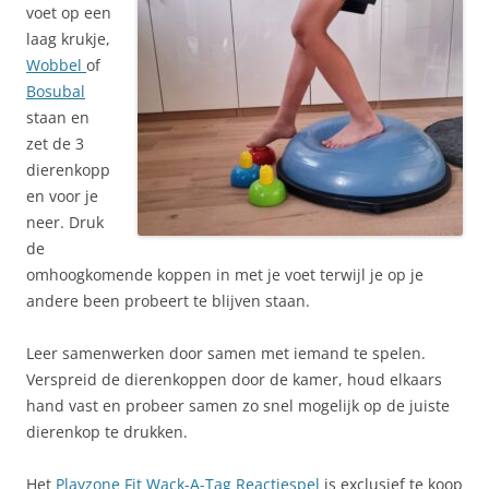
voet op een
laag krukje,
Wobbel
of
Bosubal
staan en
zet de 3
dierenkopp
en voor je
neer. Druk
de
omhoogkomende koppen in met je voet terwijl je op je
andere been probeert te blijven staan.
Leer samenwerken door samen met iemand te spelen.
Verspreid de dierenkoppen door de kamer, houd elkaars
hand vast en probeer samen zo snel mogelijk op de juiste
dierenkop te drukken.
Het
Playzone Fit Wack-A-Tag Reactiespel
is exclusief te koop