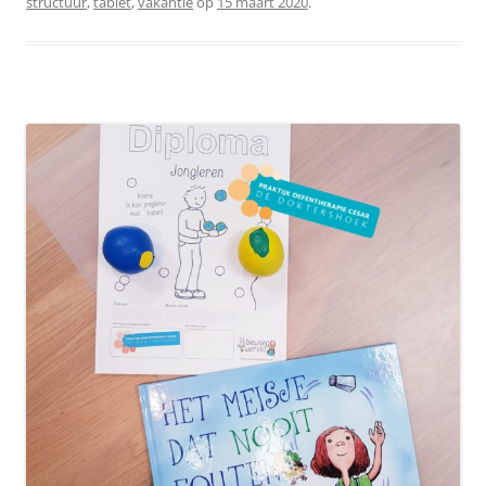
structuur
,
tablet
,
vakantie
op
15 maart 2020
.