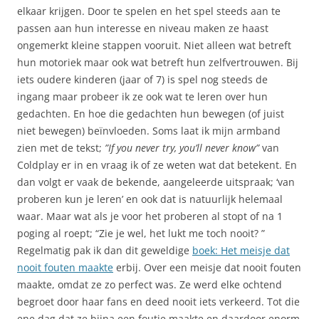
elkaar krijgen. Door te spelen en het spel steeds aan te
passen aan hun interesse en niveau maken ze haast
ongemerkt kleine stappen vooruit. Niet alleen wat betreft
hun motoriek maar ook wat betreft hun zelfvertrouwen. Bij
iets oudere kinderen (jaar of 7) is spel nog steeds de
ingang maar probeer ik ze ook wat te leren over hun
gedachten. En hoe die gedachten hun bewegen (of juist
niet bewegen) beïnvloeden. Soms laat ik mijn armband
zien met de tekst;
”If you never try, you’ll never know”
van
Coldplay er in en vraag ik of ze weten wat dat betekent. En
dan volgt er vaak de bekende, aangeleerde uitspraak; ‘van
proberen kun je leren’ en ook dat is natuurlijk helemaal
waar. Maar wat als je voor het proberen al stopt of na 1
poging al roept; “Zie je wel, het lukt me toch nooit? ”
Regelmatig pak ik dan dit geweldige
boek: Het meisje dat
nooit fouten maakte
erbij. Over een meisje dat nooit fouten
maakte, omdat ze zo perfect was. Ze werd elke ochtend
begroet door haar fans en deed nooit iets verkeerd. Tot die
ene dag dat ze bijna een foutje maakte en daardoor enorm