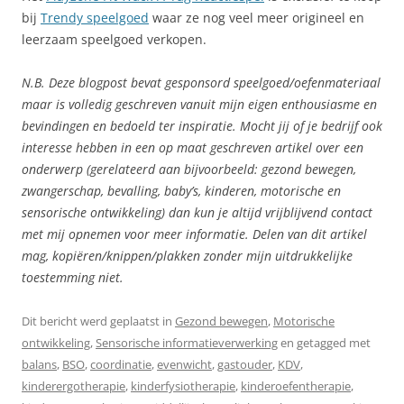
bij
Trendy speelgoed
waar ze nog veel meer origineel en
leerzaam speelgoed verkopen.
N.B. Deze blogpost bevat gesponsord speelgoed/oefenmateriaal
maar is volledig geschreven vanuit mijn eigen enthousiasme en
bevindingen en bedoeld ter inspiratie. Mocht jij of je bedrijf ook
interesse hebben in een op maat geschreven artikel over een
onderwerp (gerelateerd aan bijvoorbeeld: gezond bewegen,
zwangerschap, bevalling, baby’s, kinderen, motorische en
sensorische ontwikkeling) dan kun je altijd vrijblijvend contact
met mij opnemen voor meer informatie. Delen van dit artikel
mag, kopiëren/knippen/plakken zonder mijn uitdrukkelijke
toestemming niet.
Dit bericht werd geplaatst in
Gezond bewegen
,
Motorische
ontwikkeling
,
Sensorische informatieverwerking
en getagged met
balans
,
BSO
,
coordinatie
,
evenwicht
,
gastouder
,
KDV
,
kinderergotherapie
,
kinderfysiotherapie
,
kinderoefentherapie
,