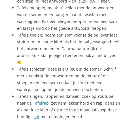
een stap, bij het antwoord klap je 2x i.p.v. 1 keer.
Tafels meppen; maak 10 vellen met de antwoorden
van de sommen en hang ze aan de waslijn met
wasknijpers. Pak een vliegenmepper, noem een som
en laat je kind op het goede antwoord meppen.
Tafels gooien; noem een som voor je de bal over laat
stuiteren en laat je kind als het de bal gevangen heeft
het antwoord noemen. Daarna natuurlijk ook
andersom zodat je eigen hersenen ook actief blijven
.
Tafels schieten; deze is erg leuk in de zomer. Schrijf
met stoepkrijt de antwoorden op de muur of de
stoep, noem een som en laat je kind met een
waterpistool op het juiste antwoord schieten.
Tafels zingen, rappen en dansen; zoek op Youtube
naar de
Tafelrap,
zet hem lekker hard en rap, dans en
als het lukt: klap of tik mee in de maat. Of koop deze
handige
set
met oefeningen én cd.