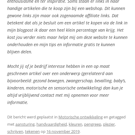
enthousiasme en ter inspiratie. Soms staan er links in naar
handige artikelen die te koop zijn bij een webshop. Dit kunnen
gewone links zijn maar ook zogenaamde affiliate
links. Dat
betekent dat als je besluit om een artikel te kopen via de link in
mijn blogpost ik daar een heel klein percentage van krijg. Het
kost jou verder niets maar helpt mij om deze website te kunnen
onderhouden en mijn tips en informatie gratis te kunnen
blijven delen.
Mocht jij of je bedrijf interesse hebben in een op maat
geschreven artikel over een onderwerp (gerelateerd aan
bijvoorbeeld: gezond bewegen, zwangerschap, bevalling, baby’s,
kinderen, motorische en sensorische ontwikkeling) dan kun je
altijd vrijblijvend contact met mij opnemen voor meer
informatie.
Dit bericht werd geplaatst in
Motorische ontwikkeling
en getagged
met
aansturing
,
handvaardigheid
,
kleuren
,
pengreep
,
plezier
,
schrijven
,
tekenen
op
16 november 2019
.