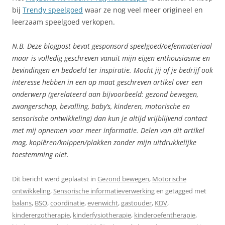
bij
Trendy speelgoed
waar ze nog veel meer origineel en
leerzaam speelgoed verkopen.
N.B. Deze blogpost bevat gesponsord speelgoed/oefenmateriaal
maar is volledig geschreven vanuit mijn eigen enthousiasme en
bevindingen en bedoeld ter inspiratie. Mocht jij of je bedrijf ook
interesse hebben in een op maat geschreven artikel over een
onderwerp (gerelateerd aan bijvoorbeeld: gezond bewegen,
zwangerschap, bevalling, baby’s, kinderen, motorische en
sensorische ontwikkeling) dan kun je altijd vrijblijvend contact
met mij opnemen voor meer informatie. Delen van dit artikel
mag, kopiëren/knippen/plakken zonder mijn uitdrukkelijke
toestemming niet.
Dit bericht werd geplaatst in
Gezond bewegen
,
Motorische
ontwikkeling
,
Sensorische informatieverwerking
en getagged met
balans
,
BSO
,
coordinatie
,
evenwicht
,
gastouder
,
KDV
,
kinderergotherapie
,
kinderfysiotherapie
,
kinderoefentherapie
,