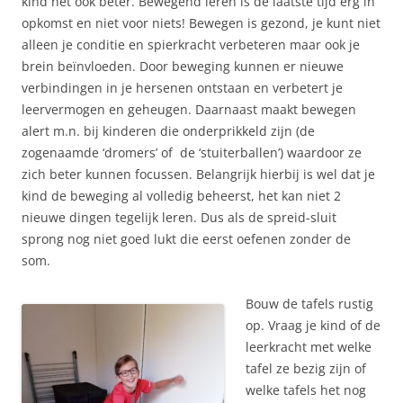
kind het ook beter. Bewegend leren is de laatste tijd erg in
opkomst en niet voor niets! Bewegen is gezond, je kunt niet
alleen je conditie en spierkracht verbeteren maar ook je
brein beïnvloeden. Door beweging kunnen er nieuwe
verbindingen in je hersenen ontstaan en verbetert je
leervermogen en geheugen. Daarnaast maakt bewegen
alert m.n. bij kinderen die onderprikkeld zijn (de
zogenaamde ‘dromers’ of de ‘stuiterballen’) waardoor ze
zich beter kunnen focussen. Belangrijk hierbij is wel dat je
kind de beweging al volledig beheerst, het kan niet 2
nieuwe dingen tegelijk leren. Dus als de spreid-sluit
sprong nog niet goed lukt die eerst oefenen zonder de
som.
Bouw de tafels rustig
op. Vraag je kind of de
leerkracht met welke
tafel ze bezig zijn of
welke tafels het nog