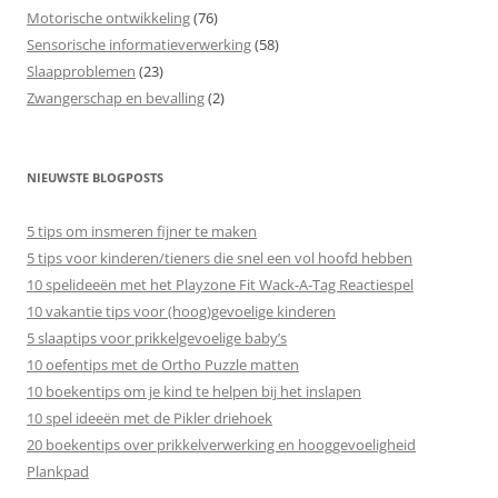
Motorische ontwikkeling
(76)
Sensorische informatieverwerking
(58)
Slaapproblemen
(23)
Zwangerschap en bevalling
(2)
NIEUWSTE BLOGPOSTS
5 tips om insmeren fijner te maken
5 tips voor kinderen/tieners die snel een vol hoofd hebben
10 spelideeën met het Playzone Fit Wack-A-Tag Reactiespel
10 vakantie tips voor (hoog)gevoelige kinderen
5 slaaptips voor prikkelgevoelige baby’s
10 oefentips met de Ortho Puzzle matten
10 boekentips om je kind te helpen bij het inslapen
10 spel ideeën met de Pikler driehoek
20 boekentips over prikkelverwerking en hooggevoeligheid
Plankpad