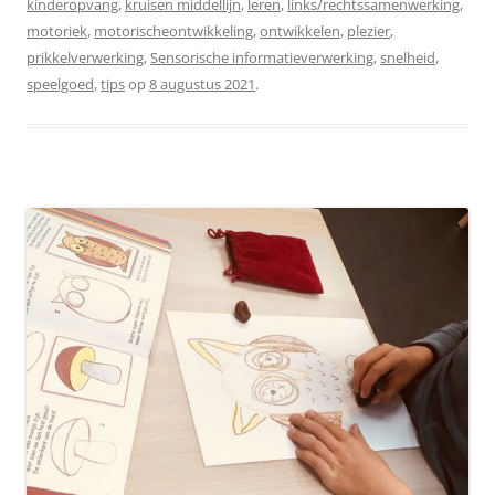
kinderopvang
,
kruisen middellijn
,
leren
,
links/rechtssamenwerking
,
motoriek
,
motorischeontwikkeling
,
ontwikkelen
,
plezier
,
prikkelverwerking
,
Sensorische informatieverwerking
,
snelheid
,
speelgoed
,
tips
op
8 augustus 2021
.