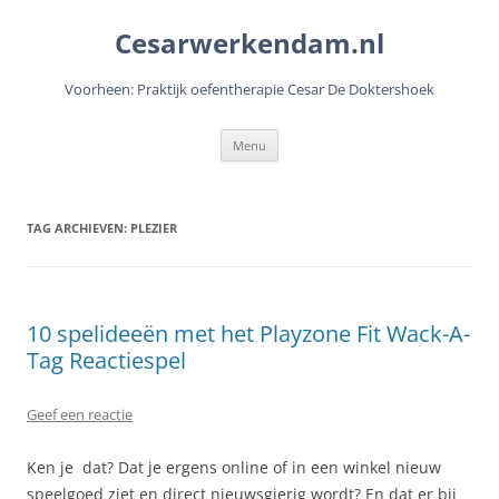
Cesarwerkendam.nl
Voorheen: Praktijk oefentherapie Cesar De Doktershoek
Ga
Menu
naar
de
inhoud
TAG ARCHIEVEN:
PLEZIER
10 spelideeën met het Playzone Fit Wack-A-
Tag Reactiespel
Geef een reactie
Ken je dat? Dat je ergens online of in een winkel nieuw
speelgoed ziet en direct nieuwsgierig wordt? En dat er bij