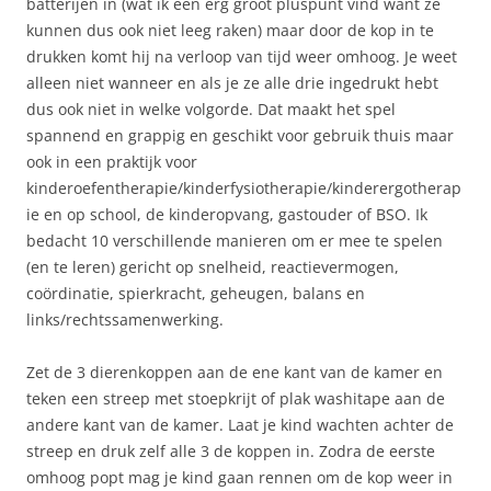
batterijen in (wat ik een erg groot pluspunt vind want ze
kunnen dus ook niet leeg raken) maar door de kop in te
drukken komt hij na verloop van tijd weer omhoog. Je weet
alleen niet wanneer en als je ze alle drie ingedrukt hebt
dus ook niet in welke volgorde. Dat maakt het spel
spannend en grappig en geschikt voor gebruik thuis maar
ook in een praktijk voor
kinderoefentherapie/kinderfysiotherapie/kinderergotherap
ie en op school, de kinderopvang, gastouder of BSO. Ik
bedacht 10 verschillende manieren om er mee te spelen
(en te leren) gericht op snelheid, reactievermogen,
coördinatie, spierkracht, geheugen, balans en
links/rechtssamenwerking.
Zet de 3 dierenkoppen aan de ene kant van de kamer en
teken een streep met stoepkrijt of plak washitape aan de
andere kant van de kamer. Laat je kind wachten achter de
streep en druk zelf alle 3 de koppen in. Zodra de eerste
omhoog popt mag je kind gaan rennen om de kop weer in