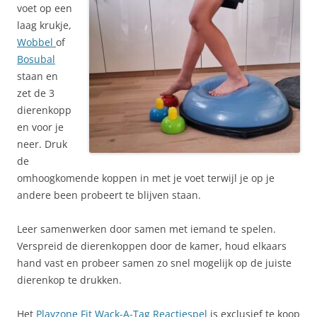
voet op een
laag krukje,
Wobbel
of
Bosubal
staan en
zet de 3
dierenkopp
en voor je
neer. Druk
de
omhoogkomende koppen in met je voet terwijl je op je
andere been probeert te blijven staan.
Leer samenwerken door samen met iemand te spelen.
Verspreid de dierenkoppen door de kamer, houd elkaars
hand vast en probeer samen zo snel mogelijk op de juiste
dierenkop te drukken.
Het
Playzone Fit Wack-A-Tag Reactiespel
is exclusief te koop