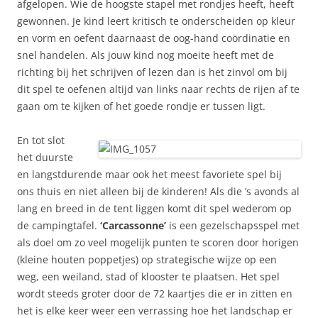
afgelopen. Wie de hoogste stapel met rondjes heeft, heeft
gewonnen. Je kind leert kritisch te onderscheiden op kleur
en vorm en oefent daarnaast de oog-hand coördinatie en
snel handelen. Als jouw kind nog moeite heeft met de
richting bij het schrijven of lezen dan is het zinvol om bij
dit spel te oefenen altijd van links naar rechts de rijen af te
gaan om te kijken of het goede rondje er tussen ligt.
En tot slot
het duurste
en langstdurende maar ook het meest favoriete spel bij
ons thuis en niet alleen bij de kinderen! Als die ’s avonds al
lang en breed in de tent liggen komt dit spel wederom op
de campingtafel.
‘Carcassonne’
is een gezelschapsspel met
als doel om zo veel mogelijk punten te scoren door horigen
(kleine houten poppetjes) op strategische wijze op een
weg, een weiland, stad of klooster te plaatsen. Het spel
wordt steeds groter door de 72 kaartjes die er in zitten en
het is elke keer weer een verrassing hoe het landschap er