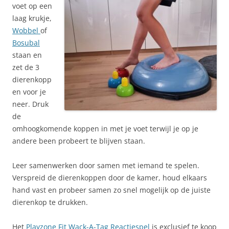
voet op een
laag krukje,
Wobbel
of
Bosubal
staan en
zet de 3
dierenkopp
en voor je
neer. Druk
de
omhoogkomende koppen in met je voet terwijl je op je
andere been probeert te blijven staan.
Leer samenwerken door samen met iemand te spelen.
Verspreid de dierenkoppen door de kamer, houd elkaars
hand vast en probeer samen zo snel mogelijk op de juiste
dierenkop te drukken.
Het
Playzone Fit Wack-A-Tag Reactiespel
is exclusief te koop