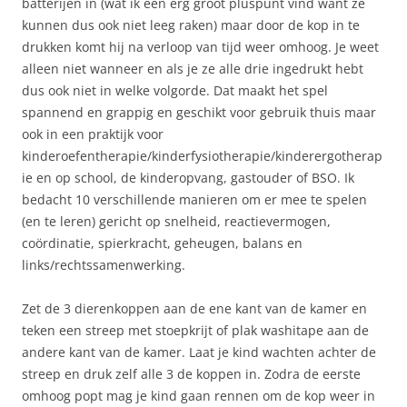
batterijen in (wat ik een erg groot pluspunt vind want ze
kunnen dus ook niet leeg raken) maar door de kop in te
drukken komt hij na verloop van tijd weer omhoog. Je weet
alleen niet wanneer en als je ze alle drie ingedrukt hebt
dus ook niet in welke volgorde. Dat maakt het spel
spannend en grappig en geschikt voor gebruik thuis maar
ook in een praktijk voor
kinderoefentherapie/kinderfysiotherapie/kinderergotherap
ie en op school, de kinderopvang, gastouder of BSO. Ik
bedacht 10 verschillende manieren om er mee te spelen
(en te leren) gericht op snelheid, reactievermogen,
coördinatie, spierkracht, geheugen, balans en
links/rechtssamenwerking.
Zet de 3 dierenkoppen aan de ene kant van de kamer en
teken een streep met stoepkrijt of plak washitape aan de
andere kant van de kamer. Laat je kind wachten achter de
streep en druk zelf alle 3 de koppen in. Zodra de eerste
omhoog popt mag je kind gaan rennen om de kop weer in