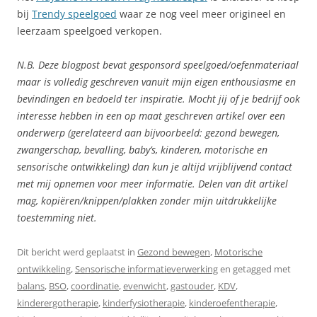
bij
Trendy speelgoed
waar ze nog veel meer origineel en
leerzaam speelgoed verkopen.
N.B. Deze blogpost bevat gesponsord speelgoed/oefenmateriaal
maar is volledig geschreven vanuit mijn eigen enthousiasme en
bevindingen en bedoeld ter inspiratie. Mocht jij of je bedrijf ook
interesse hebben in een op maat geschreven artikel over een
onderwerp (gerelateerd aan bijvoorbeeld: gezond bewegen,
zwangerschap, bevalling, baby’s, kinderen, motorische en
sensorische ontwikkeling) dan kun je altijd vrijblijvend contact
met mij opnemen voor meer informatie. Delen van dit artikel
mag, kopiëren/knippen/plakken zonder mijn uitdrukkelijke
toestemming niet.
Dit bericht werd geplaatst in
Gezond bewegen
,
Motorische
ontwikkeling
,
Sensorische informatieverwerking
en getagged met
balans
,
BSO
,
coordinatie
,
evenwicht
,
gastouder
,
KDV
,
kinderergotherapie
,
kinderfysiotherapie
,
kinderoefentherapie
,