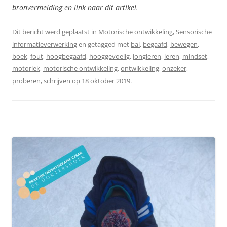
bronvermelding en link naar dit artikel.
Dit bericht werd geplaatst in
Motorische ontwikkeling
,
Sensorische
informatieverwerking
en getagged met
bal
,
begaafd
,
bewegen
,
boek
,
fout
,
hoogbegaafd
,
hooggevoelig
,
jongleren
,
leren
,
mindset
,
motoriek
,
motorische ontwikkeling
,
ontwikkeling
,
onzeker
,
proberen
,
schrijven
op
18 oktober 2019
.