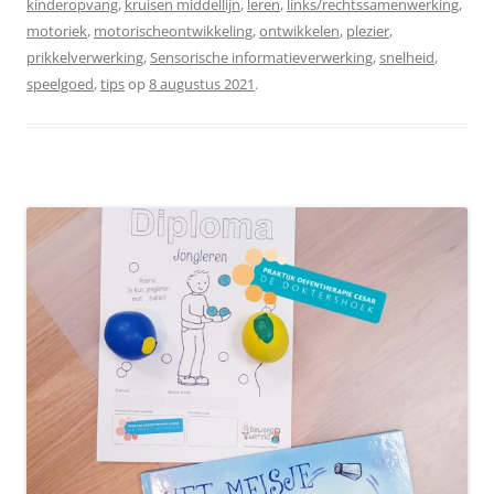
kinderopvang
,
kruisen middellijn
,
leren
,
links/rechtssamenwerking
,
motoriek
,
motorischeontwikkeling
,
ontwikkelen
,
plezier
,
prikkelverwerking
,
Sensorische informatieverwerking
,
snelheid
,
speelgoed
,
tips
op
8 augustus 2021
.