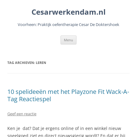
Cesarwerkendam.nl
Voorheen: Praktijk oefentherapie Cesar De Doktershoek
Ga
Menu
naar
de
inhoud
TAG ARCHIEVEN:
LEREN
10 spelideeën met het Playzone Fit Wack-A-
Tag Reactiespel
Geef een reactie
Ken je dat? Dat je ergens online of in een winkel nieuw
speelgoed ziet en direct nieuwsgierig wordt? En dat er bij