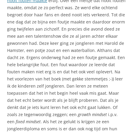
nooit fouten maakte
erbij. Over een meisje dat nooit fouten
maakte, omdat ze zo perfect was. Ze werd elke ochtend
begroet door haar fans en deed nooit iets verkeerd. Tot die
ene dag dat ze bijna een foutje maakte en daardoor enorm
ging twijfelen aan zichzelf. En precies die avond deed ze
mee aan een talentenshow die ze al jaren achter elkaar
gewonnen had. Deze keer ging ze jongleren met Harold de
Hamster, een potje zout en een waterballon. Althans dat
dacht ze. Ergens onderweg had ze een foutje gemaakt. Een
hele belangrijke fout. Een fout waardoor ze leerde dat
fouten maken niet erg is en dat het ook veel oplevert. Na
het voorlezen van het boek (met gekke stemmetjes ;-)) leer
ik de kinderen zelf jongleren. Dan leren ze meteen
toepassen dat het in het begin heel vaak mis gaat. Maar
dat het echt beter wordt als je blijft proberen. Dat als je
denkt dat je iets kunt leren het ook echt gaat lukken. Of
zoals ze tegenwoordig zeggen; een
growth mindset
i.p.v.
een
fixed mindset
. Als het ze gelukt is krijgen ze een
jongleerdiploma en soms is er dan ook nog tijd om hun