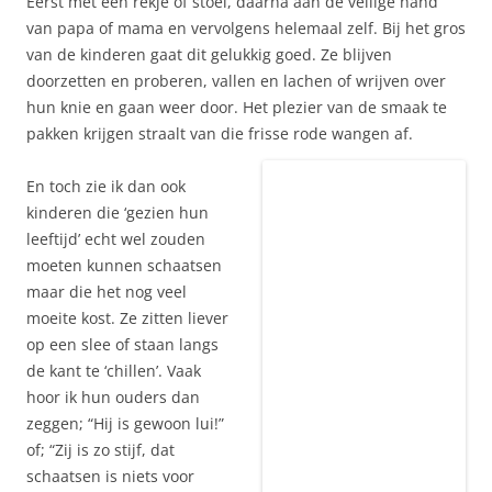
Eerst met een rekje of stoel, daarna aan de veilige hand
van papa of mama en vervolgens helemaal zelf. Bij het gros
van de kinderen gaat dit gelukkig goed. Ze blijven
doorzetten en proberen, vallen en lachen of wrijven over
hun knie en gaan weer door. Het plezier van de smaak te
pakken krijgen straalt van die frisse rode wangen af.
En toch zie ik dan ook
kinderen die ‘gezien hun
leeftijd’ echt wel zouden
moeten kunnen schaatsen
maar die het nog veel
moeite kost. Ze zitten liever
op een slee of staan langs
de kant te ‘chillen’. Vaak
hoor ik hun ouders dan
zeggen; “Hij is gewoon lui!”
of; “Zij is zo stijf, dat
schaatsen is niets voor