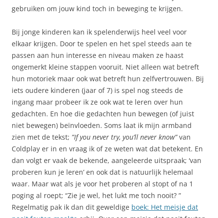
gebruiken om jouw kind toch in beweging te krijgen.
Bij jonge kinderen kan ik spelenderwijs heel veel voor
elkaar krijgen. Door te spelen en het spel steeds aan te
passen aan hun interesse en niveau maken ze haast
ongemerkt kleine stappen vooruit. Niet alleen wat betreft
hun motoriek maar ook wat betreft hun zelfvertrouwen. Bij
iets oudere kinderen (jaar of 7) is spel nog steeds de
ingang maar probeer ik ze ook wat te leren over hun
gedachten. En hoe die gedachten hun bewegen (of juist
niet bewegen) beïnvloeden. Soms laat ik mijn armband
zien met de tekst;
”If you never try, you’ll never know”
van
Coldplay er in en vraag ik of ze weten wat dat betekent. En
dan volgt er vaak de bekende, aangeleerde uitspraak; ‘van
proberen kun je leren’ en ook dat is natuurlijk helemaal
waar. Maar wat als je voor het proberen al stopt of na 1
poging al roept; “Zie je wel, het lukt me toch nooit? ”
Regelmatig pak ik dan dit geweldige
boek: Het meisje dat