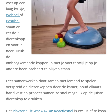
voet op een
laag krukje,
Wobbel
of
Bosubal
staan en
zet de 3
dierenkopp
en voor je
neer. Druk
de
omhoogkomende koppen in met je voet terwijl je op je
andere been probeert te blijven staan.
Leer samenwerken door samen met iemand te spelen.
Verspreid de dierenkoppen door de kamer, houd elkaars
hand vast en probeer samen zo snel mogelijk op de juiste
dierenkop te drukken.
Het
Playzone Fit Wack-A-Tag Reactiespel
is exclusief te koop