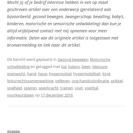
Mocht jij of je bedrijf interesse hebben in een op maat
geschreven artikel over een onderwerp (gerelateerd aan
bijvoorbeeld: gezond bewegen, zwangerschap, bevalling, baby’s,
kinderen, motorische en sensorische ontwikkeling) dan kun je
altijd vrijblijvend contact met mij opnemen voor meer
informatie. Delen van dit originele artikel is toegestaan met
bronvermelding en link naar dit artikel.
Dit bericht werd geplaatst in
Gezond bewegen
,
Motorische
ontwikkeling
en getagged met
bal
,
balans
,
been
,
blessure
,
evenwicht
,
hand
,
heup
,
hypermobiel
,
hypermobiliteit
,
kind
,
links/rechtssamenwerking
,
oefenen
,
oog-handcoördinatie
,
prikkel
,
snelheid
,
spieren
,
spierkracht
,
trainen
,
voet
,
voetbal
,
voorkeursbeen
op
17 december 2016
.
ZOEKEN