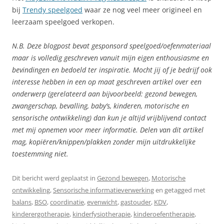
bij
Trendy speelgoed
waar ze nog veel meer origineel en
leerzaam speelgoed verkopen.
N.B. Deze blogpost bevat gesponsord speelgoed/oefenmateriaal
maar is volledig geschreven vanuit mijn eigen enthousiasme en
bevindingen en bedoeld ter inspiratie. Mocht jij of je bedrijf ook
interesse hebben in een op maat geschreven artikel over een
onderwerp (gerelateerd aan bijvoorbeeld: gezond bewegen,
zwangerschap, bevalling, baby’s, kinderen, motorische en
sensorische ontwikkeling) dan kun je altijd vrijblijvend contact
met mij opnemen voor meer informatie. Delen van dit artikel
mag, kopiëren/knippen/plakken zonder mijn uitdrukkelijke
toestemming niet.
Dit bericht werd geplaatst in
Gezond bewegen
,
Motorische
ontwikkeling
,
Sensorische informatieverwerking
en getagged met
balans
,
BSO
,
coordinatie
,
evenwicht
,
gastouder
,
KDV
,
kinderergotherapie
,
kinderfysiotherapie
,
kinderoefentherapie
,