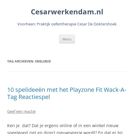
Cesarwerkendam.nl
Voorheen: Praktijk oefentherapie Cesar De Doktershoek
Ga
Menu
naar
de
inhoud
TAG ARCHIEVEN:
SNELHEID
10 spelideeën met het Playzone Fit Wack-A-
Tag Reactiespel
Geef een reactie
Ken je dat? Dat je ergens online of in een winkel nieuw
speelgoed ziet en direct nieuwsgierig wordt? En dat er bij