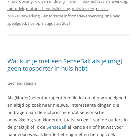
kinderopvang
,
kruisen middellijn
,
leren
,
links/rechtssamenwerking
,
motoriek
,
motorischeontwikkeling
,
ontwikkelen
,
plezier
,
prikkelverwerking
,
Sensorische informatieverwerking
,
snelheid
,
speelgoed
,
tips
op
8 augustus 2021
.
Wat kun je met een SenseBall als je (nog)
geen topsporter in huis hebt
Geef een reactie
Als (kinder)oefentherapeut ben ik dol op nieuw speelgoed
en altijd op zoek naar nieuwe, interessante dingen die
bijdragen aan de motorische en/of sensorische
ontwikkeling van kinderen. Laatst vroeg 1 van de ouders in
de praktijk of ik de
SenseBall
al kende en of het wat voor
haar zoon was. Ik kende het nog niet en ben op zoek