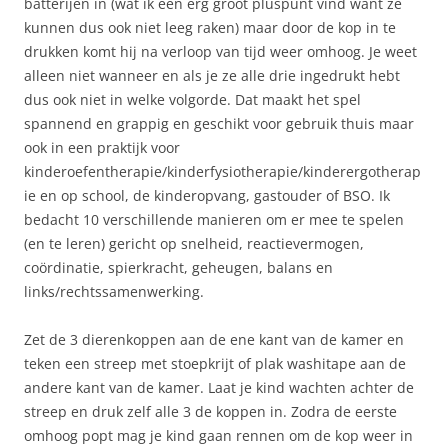
batterijen in (wat ik een erg groot pluspunt vind want ze
kunnen dus ook niet leeg raken) maar door de kop in te
drukken komt hij na verloop van tijd weer omhoog. Je weet
alleen niet wanneer en als je ze alle drie ingedrukt hebt
dus ook niet in welke volgorde. Dat maakt het spel
spannend en grappig en geschikt voor gebruik thuis maar
ook in een praktijk voor
kinderoefentherapie/kinderfysiotherapie/kinderergotherap
ie en op school, de kinderopvang, gastouder of BSO. Ik
bedacht 10 verschillende manieren om er mee te spelen
(en te leren) gericht op snelheid, reactievermogen,
coördinatie, spierkracht, geheugen, balans en
links/rechtssamenwerking.
Zet de 3 dierenkoppen aan de ene kant van de kamer en
teken een streep met stoepkrijt of plak washitape aan de
andere kant van de kamer. Laat je kind wachten achter de
streep en druk zelf alle 3 de koppen in. Zodra de eerste
omhoog popt mag je kind gaan rennen om de kop weer in