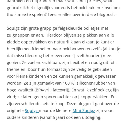
aanraken en uitproberen maar wat is het precies, waar
gebruik ik het eigenlijk voor en is het ook leuk en zinvol om
thuis mee te spelen? Lees er alles over in deze blogpost.
Squigz zijn grote grappige felgekleurde bolletjes met
zuignappen er aan. Hierdoor blijven ze plakken aan alle
gladde oppervlakken en natuurlijk aan elkaar. Je kunt er
heerlijk mee friemelen maar ook bouwen en zelfs (al kun je
dat misschien nog beter even voor jezelf houden) mee
gooien. Ze voelen zacht aan, zijn flexibel en nodig uit tot
friemelen. Door hun formaat zijn ze veilig te gebruiken
voor kleine kinderen en ze kunnen gemakkelijk gewassen
worden. Ze zijn gemaakt van 100 % siliconenrubber van
hoge kwaliteit (BPA-vrij, latexvrij). En wat ik zelf ook erg fijn
vind; ze laten geen sporen achter op je oppervlakken. Er
zijn verschillende sets te koop. Deze blogpost gaat over de
originele
Squigz
maar de kleinere
Mini Squigz
zijn voor
oudere kinderen (vanaf 5 jaar) ook een uitdaging.