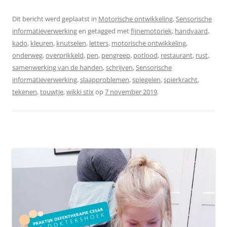
Dit bericht werd geplaatst in
Motorische ontwikkeling
,
Sensorische
informatieverwerking
en getagged met
fijnemotoriek
,
handvaard
,
kado
,
kleuren
,
knutselen
,
letters
,
motorische ontwikkeling
,
onderweg
,
overprikkeld
,
pen
,
pengreep
,
potlood
,
restaurant
,
rust
,
samenwerking van de handen
,
schrijven
,
Sensorische
informatieverwerking
,
slaapproblemen
,
spiegelen
,
spierkracht
,
tekenen
,
touwtje
,
wikki stix
op
7 november 2019
.