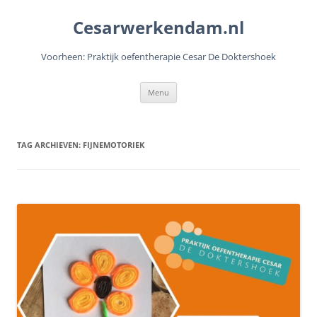
Cesarwerkendam.nl
Voorheen: Praktijk oefentherapie Cesar De Doktershoek
Ga
Menu
naar
de
inhoud
TAG ARCHIEVEN:
FIJNEMOTORIEK