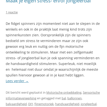
Maak je eigen stress- en/of jongleerbal
1 reactie
De fidget spinners zijn momenteel niet aan te slepen in de
winkels en ook in de praktijk laat menig kind trots zijn
spinnerkunsten zien. Oorspronkelijk zijn de spinners
bedoeld om stress te verminderen maar ze zijn ook
gewoon erg leuk en nuttig om de fijn motorische
ontwikkeling te stimuleren. Maar met een zelfgemaakt
stress- of jongleerbal kun je ook spanning verminderen en
de handvaardigheid stimuleren. Superleuk, niet moeilijk
en helemaal niet duur omdat je waarschijnlijk de meeste
spullen hiervoor gewoon al in je kast hebt liggen.
Lees verder
→
Dit bericht werd geplaatst in
Motorische ontwikkeling
,
Sensorische
informatieverwerking
en getagged met
bal
,
ballonnen
,
balvaardigheid
,
DIY
,
fijnemotoriek
,
handvaardigheid
,
jongleerbal
,