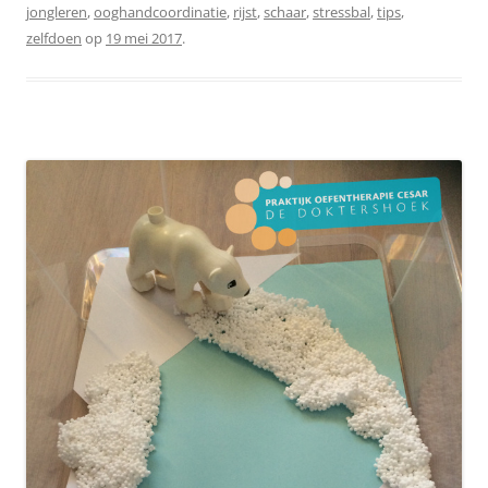
jongleren
,
ooghandcoordinatie
,
rijst
,
schaar
,
stressbal
,
tips
,
zelfdoen
op
19 mei 2017
.