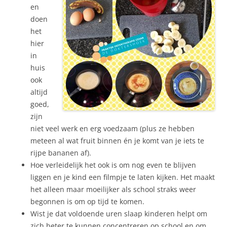
en
doen
het
hier
in
huis
ook
altijd
goed,
zijn
niet veel werk en erg voedzaam (plus ze hebben
meteen al wat fruit binnen én je komt van je iets te
rijpe bananen af).
Hoe verleidelijk het ook is om nog even te blijven
liggen en je kind een filmpje te laten kijken. Het maakt
het alleen maar moeilijker als school straks weer
begonnen is om op tijd te komen.
Wist je dat voldoende uren slaap kinderen helpt om
zich beter te kunnen concentreren op school en om