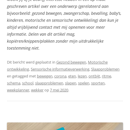
geschreven artikel over een onderwerp (gerelateerd aan
bijvoorbeeld: gezond bewegen, zwangerschap, bevalling, baby’s,
kinderen, motorische en sensorische ontwikkeling) dan kun je
altijd vrijblijvend contact met mij opnemen voor meer
informatie. Delen van dit artikel mag,
kopiëren/knippen/plakken zonder mijn uitdrukkelijke
toestemming niet.
Dit bericht werd geplaatst in
Gezond bewegen
,
Motorische
ontwikkeling
,
Sensorische informatieverwerking
,
Slaapproblemen
en getagged met
bewegen
,
corona
,
eten
,
lezen
,
ontbijt
,
ritme
,
schema
,
school
,
slaapproblemen
,
slapen
,
spelen
,
sporten
,
weekplanner
,
wekker
op
7 mei 2020
.