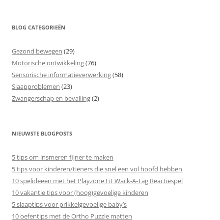
BLOG CATEGORIEËN
Gezond bewegen
(29)
Motorische ontwikkeling
(76)
Sensorische informatieverwerking
(58)
Slaapproblemen
(23)
Zwangerschap en bevalling
(2)
NIEUWSTE BLOGPOSTS
5 tips om insmeren fijner te maken
5 tips voor kinderen/tieners die snel een vol hoofd hebben
10 spelideeën met het Playzone Fit Wack-A-Tag Reactiespel
10 vakantie tips voor (hoog)gevoelige kinderen
5 slaaptips voor prikkelgevoelige baby’s
10 oefentips met de Ortho Puzzle matten