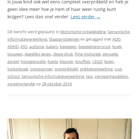
Is jouw kind ook wel eens compleet overprikkeld en heb je
geen idee meer hoe je hem of haar weer rustig kunt
krijgen? Lees dan snel verder.
Lees verder
→
Dit bericht werd geplaatst in
Motorische ontwikkeling
,
Sensorische
informatieverwerking
,
Slaapproblemen
en getagged met
ADD
,
ADHD
,
ASS
,
autisme
,
balans
,
bewegen
,
bewegingsonrust
,
boek
,
bouwen
,
dagelijks leven
,
diepe druk
,
fijne motoriek
,
gevoelig
,
gorgel
,
hooggevoelig
,
Kapla
,
kleuren
,
knuffels
,
LEGO
,
lezen
,
luisterboek
,
ontspannen
,
overprikkeld
,
prikkelverwerking
,
rust
,
school
,
Sensorische informatieverwerking
,
tips
,
verzwaringsdeken
,
zorgenvriendje
op
28 oktober 2018
.