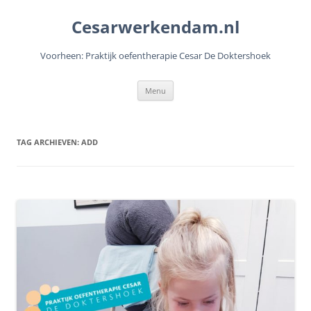
Cesarwerkendam.nl
Voorheen: Praktijk oefentherapie Cesar De Doktershoek
Ga
Menu
naar
de
inhoud
TAG ARCHIEVEN:
ADD