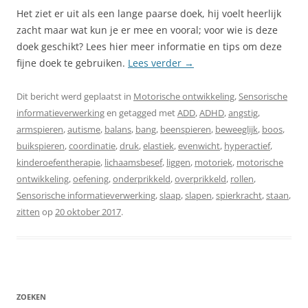
Het ziet er uit als een lange paarse doek, hij voelt heerlijk
zacht maar wat kun je er mee en vooral; voor wie is deze
doek geschikt? Lees hier meer informatie en tips om deze
fijne doek te gebruiken.
Lees verder
→
Dit bericht werd geplaatst in
Motorische ontwikkeling
,
Sensorische
informatieverwerking
en getagged met
ADD
,
ADHD
,
angstig
,
armspieren
,
autisme
,
balans
,
bang
,
beenspieren
,
beweeglijk
,
boos
,
buikspieren
,
coordinatie
,
druk
,
elastiek
,
evenwicht
,
hyperactief
,
kinderoefentherapie
,
lichaamsbesef
,
liggen
,
motoriek
,
motorische
ontwikkeling
,
oefening
,
onderprikkeld
,
overprikkeld
,
rollen
,
Sensorische informatieverwerking
,
slaap
,
slapen
,
spierkracht
,
staan
,
zitten
op
20 oktober 2017
.
ZOEKEN