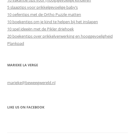
10 vakantie tips voor (hoog)gevoelige kinderen
5 slaaptips voor prikkelgevoelige baby’s
10 oefentips met de Ortho Puzzle matten
10 boekentips om je kind te helpen bij het inslapen
10 spel ideeën met de Pikler driehoek
20 boekentips over prikkelverwerking en hooggevoeligheid
Plankpad
MARIEKE LA VERGE
marieke@beweegwereld.nl
LIKE US ON FACEBOOK