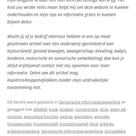
kost jou verder niets maar helpt mij om deze website te kunnen
onderhouden en mijn tips en informatie gratis te kunnen
blijven delen.
Mocht jij of je bedrijf interesse hebben in een op maat
geschreven artikel over een onderwerp (gerelateerd aan
bijvoorbeeld: gezond bewegen, zwangerschap, bevalling, baby’s,
kinderen, motorische en sensorische ontwikkeling) dan kun je
altijd vrijblijvend contact met mij opnemen voor meer
informatie. Delen van dit artikel mag,
kopiëren/knippen/plakken zonder mijn uitdrukkelijke
toestemming niet.
Dit bericht werd geplaatst in
Sensorische informatieverwerking
en
getagged met
afgeleid
,
boek
,
boeken
,
concentratie
,
druk
,
eigen wil
,
emoties
,
executieve functies
,
gedrag
,
gevoelens
,
gevoelig
,
hooggevoelig
,
hoogsensitief
,
hoogstimulatief
,
kind
,
prikkels
,
prikkelverwerking
,
Sensorische informatieverwerking
,
zintuigelijke