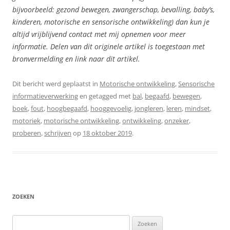
bijvoorbeeld: gezond bewegen, zwangerschap, bevalling, baby’s,
kinderen, motorische en sensorische ontwikkeling) dan kun je
altijd vrijblijvend contact met mij opnemen voor meer
informatie. Delen van dit originele artikel is toegestaan met
bronvermelding en link naar dit artikel.
Dit bericht werd geplaatst in
Motorische ontwikkeling
,
Sensorische
informatieverwerking
en getagged met
bal
,
begaafd
,
bewegen
,
boek
,
fout
,
hoogbegaafd
,
hooggevoelig
,
jongleren
,
leren
,
mindset
,
motoriek
,
motorische ontwikkeling
,
ontwikkeling
,
onzeker
,
proberen
,
schrijven
op
18 oktober 2019
.
ZOEKEN
Zoeken