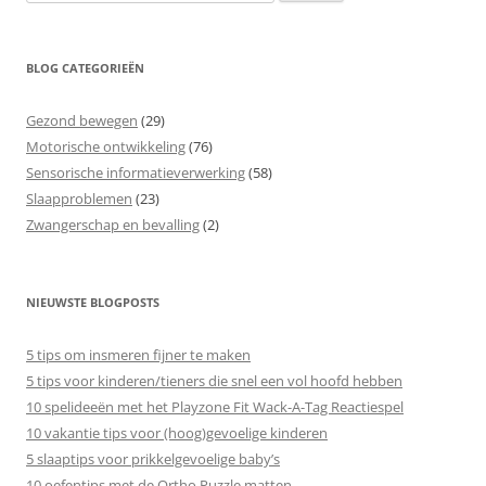
naar:
BLOG CATEGORIEËN
Gezond bewegen
(29)
Motorische ontwikkeling
(76)
Sensorische informatieverwerking
(58)
Slaapproblemen
(23)
Zwangerschap en bevalling
(2)
NIEUWSTE BLOGPOSTS
5 tips om insmeren fijner te maken
5 tips voor kinderen/tieners die snel een vol hoofd hebben
10 spelideeën met het Playzone Fit Wack-A-Tag Reactiespel
10 vakantie tips voor (hoog)gevoelige kinderen
5 slaaptips voor prikkelgevoelige baby’s
10 oefentips met de Ortho Puzzle matten