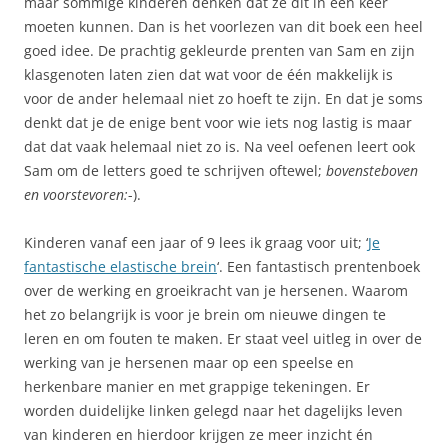
maar sommige kinderen denken dat ze dit in één keer
moeten kunnen. Dan is het voorlezen van dit boek een heel
goed idee. De prachtig gekleurde prenten van Sam en zijn
klasgenoten laten zien dat wat voor de één makkelijk is
voor de ander helemaal niet zo hoeft te zijn. En dat je soms
denkt dat je de enige bent voor wie iets nog lastig is maar
dat dat vaak helemaal niet zo is. Na veel oefenen leert ook
Sam om de letters goed te schrijven oftewel;
bovensteboven
en voorstevoren:
-).
Kinderen vanaf een jaar of 9 lees ik graag voor uit; ‘
Je
fantastische elastische brein
‘. Een fantastisch prentenboek
over de werking en groeikracht van je hersenen. Waarom
het zo belangrijk is voor je brein om nieuwe dingen te
leren en om fouten te maken. Er staat veel uitleg in over de
werking van je hersenen maar op een speelse en
herkenbare manier en met grappige tekeningen. Er
worden duidelijke linken gelegd naar het dagelijks leven
van kinderen en hierdoor krijgen ze meer inzicht én