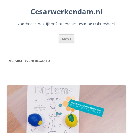
Cesarwerkendam.nl
Voorheen: Praktijk oefentherapie Cesar De Doktershoek
Ga
Menu
naar
de
inhoud
TAG ARCHIEVEN:
BEGAAFD