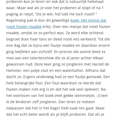
proberen kun je leren’ en ook dat is natuurlijk helemaal
waar. Maar wat als je voor het proberen al stopt of na 1
poging al roept; “Zie je wel, het lukt me toch nooit? ”
Regelmatig pak ik dan dit geweldige
boek: Het meisje dat
nooit fouten maakte
erbij. Over een meisje dat nooit fouten
maakte, omdat ze zo perfect was. Ze werd elke ochtend
begroet door haar fans en deed nooit iets verkeerd. Tot die
ene dag dat ze bijna een foutje maakte en daardoor enorm
ging twijfelen aan zichzelf. En precies die avond deed ze
mee aan een talentenshow die ze al jaren achter elkaar
gewonnen had. Deze keer ging ze jongleren met Harold de
Hamster, een potje zout en een waterballon. Althans dat
dacht ze. Ergens onderweg had ze een foutje gemaakt. Een
hele belangrijke fout. Een fout waardoor ze leerde dat
fouten maken niet erg is en dat het ook veel oplevert. Na
het voorlezen van het boek (met gekke stemmetjes ;-)) leer
ik de kinderen zelf jongleren. Dan leren ze meteen
toepassen dat het in het begin heel vaak mis gaat. Maar
dat het echt beter wordt als je blijft proberen. Dat als je