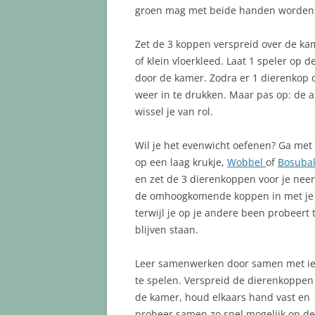
groen mag met beide handen worden 
Zet de 3 koppen verspreid over de k
of klein vloerkleed. Laat 1 speler op
door de kamer. Zodra er 1 dierenkop
weer in te drukken. Maar pas op: de 
wissel je van rol.
Wil je het evenwicht oefenen? Ga met 
op een laag krukje,
Wobbel
of
Bosuba
en zet de 3 dierenkoppen voor je neer
de omhoogkomende koppen in met je 
terwijl je op je andere been probeert 
blijven staan.
Leer samenwerken door samen met 
te spelen. Verspreid de dierenkoppen
de kamer, houd elkaars hand vast en
probeer samen zo snel mogelijk op de 