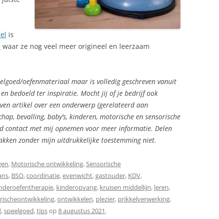
el
is
d
waar ze nog veel meer origineel en leerzaam
elgoed/oefenmateriaal maar is volledig geschreven vanuit
 bedoeld ter inspiratie. Mocht jij of je bedrijf ook
ven artikel over een onderwerp (gerelateerd aan
ap, bevalling, baby’s, kinderen, motorische en sensorische
vend contact met mij opnemen voor meer informatie. Delen
akken zonder mijn uitdrukkelijke toestemming niet.
gen
,
Motorische ontwikkeling
,
Sensorische
ans
,
BSO
,
coordinatie
,
evenwicht
,
gastouder
,
KDV
,
nderoefentherapie
,
kinderopvang
,
kruisen middellijn
,
leren
,
ischeontwikkeling
,
ontwikkelen
,
plezier
,
prikkelverwerking
,
d
,
speelgoed
,
tips
op
8 augustus 2021
.