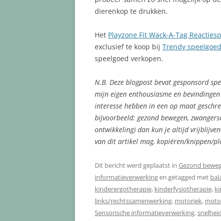
dierenkop te drukken.
Het
Playzone Fit Wack-A-Tag Reactiesp
exclusief te koop bij
Trendy speelgoe
speelgoed verkopen.
N.B. Deze blogpost bevat gesponsord spe
mijn eigen enthousiasme en bevindingen en
interesse hebben in een op maat geschre
bijvoorbeeld: gezond bewegen, zwangersch
ontwikkeling) dan kun je altijd vrijblij
van dit artikel mag, kopiëren/knippen/pl
Dit bericht werd geplaatst in
Gezond bewe
informatieverwerking
en getagged met
bal
kinderergotherapie
,
kinderfysiotherapie
,
ki
links/rechtssamenwerking
,
motoriek
,
motor
Sensorische informatieverwerking
,
snelhei