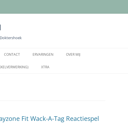
l
e Doktershoek
Ga
naar
CONTACT
ERVARINGEN
OVER MIJ
de
inhoud
KKELVERWERKING)
XTRA
ayzone Fit Wack-A-Tag Reactiespel