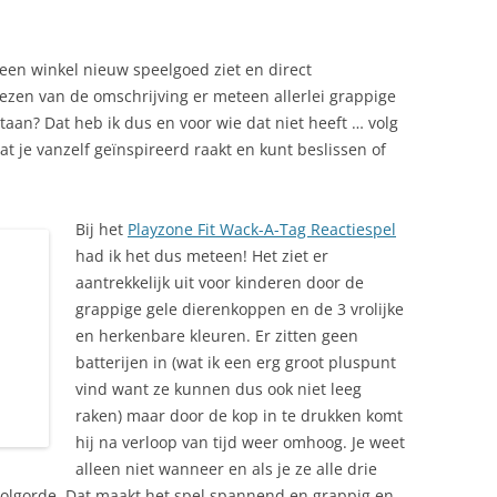
 een winkel nieuw speelgoed ziet en direct
lezen van de omschrijving er meteen allerlei grappige
staan? Dat heb ik dus en voor wie dat niet heeft … volg
t je vanzelf geïnspireerd raakt en kunt beslissen of
Bij het
Playzone Fit Wack-A-Tag Reactiespel
had ik het dus meteen! Het ziet er
aantrekkelijk uit voor kinderen door de
grappige gele dierenkoppen en de 3 vrolijke
en herkenbare kleuren. Er zitten geen
batterijen in (wat ik een erg groot pluspunt
vind want ze kunnen dus ook niet leeg
raken) maar door de kop in te drukken komt
hij na verloop van tijd weer omhoog. Je weet
alleen niet wanneer en als je ze alle drie
 volgorde. Dat maakt het spel spannend en grappig en