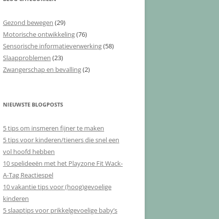
Gezond bewegen
(29)
Motorische ontwikkeling
(76)
Sensorische informatieverwerking
(58)
Slaapproblemen
(23)
Zwangerschap en bevalling
(2)
NIEUWSTE BLOGPOSTS
5 tips om insmeren fijner te maken
5 tips voor kinderen/tieners die snel een
vol hoofd hebben
10 spelideeën met het Playzone Fit Wack-
A-Tag Reactiespel
10 vakantie tips voor (hoog)gevoelige
kinderen
5 slaaptips voor prikkelgevoelige baby’s