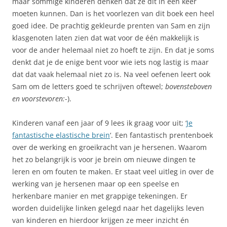
maar sommige kinderen denken dat ze dit in één keer
moeten kunnen. Dan is het voorlezen van dit boek een heel
goed idee. De prachtig gekleurde prenten van Sam en zijn
klasgenoten laten zien dat wat voor de één makkelijk is
voor de ander helemaal niet zo hoeft te zijn. En dat je soms
denkt dat je de enige bent voor wie iets nog lastig is maar
dat dat vaak helemaal niet zo is. Na veel oefenen leert ook
Sam om de letters goed te schrijven oftewel;
bovensteboven
en voorstevoren:
-).
Kinderen vanaf een jaar of 9 lees ik graag voor uit; ‘
Je
fantastische elastische brein
‘. Een fantastisch prentenboek
over de werking en groeikracht van je hersenen. Waarom
het zo belangrijk is voor je brein om nieuwe dingen te
leren en om fouten te maken. Er staat veel uitleg in over de
werking van je hersenen maar op een speelse en
herkenbare manier en met grappige tekeningen. Er
worden duidelijke linken gelegd naar het dagelijks leven
van kinderen en hierdoor krijgen ze meer inzicht én