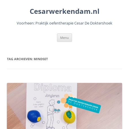
Cesarwerkendam.nl
Voorheen: Praktijk oefentherapie Cesar De Doktershoek
Ga
Menu
naar
de
inhoud
TAG ARCHIEVEN:
MINDSET