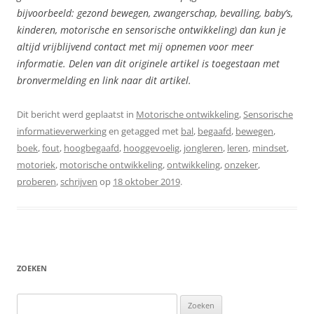
bijvoorbeeld: gezond bewegen, zwangerschap, bevalling, baby’s,
kinderen, motorische en sensorische ontwikkeling) dan kun je
altijd vrijblijvend contact met mij opnemen voor meer
informatie. Delen van dit originele artikel is toegestaan met
bronvermelding en link naar dit artikel.
Dit bericht werd geplaatst in
Motorische ontwikkeling
,
Sensorische
informatieverwerking
en getagged met
bal
,
begaafd
,
bewegen
,
boek
,
fout
,
hoogbegaafd
,
hooggevoelig
,
jongleren
,
leren
,
mindset
,
motoriek
,
motorische ontwikkeling
,
ontwikkeling
,
onzeker
,
proberen
,
schrijven
op
18 oktober 2019
.
ZOEKEN
Zoeken