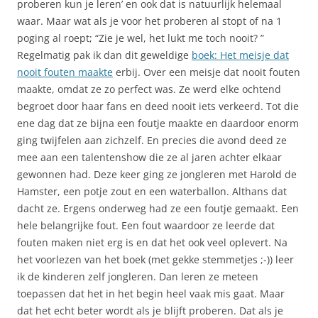
proberen kun je leren’ en ook dat is natuurlijk helemaal
waar. Maar wat als je voor het proberen al stopt of na 1
poging al roept; “Zie je wel, het lukt me toch nooit? ”
Regelmatig pak ik dan dit geweldige
boek: Het meisje dat
nooit fouten maakte
erbij. Over een meisje dat nooit fouten
maakte, omdat ze zo perfect was. Ze werd elke ochtend
begroet door haar fans en deed nooit iets verkeerd. Tot die
ene dag dat ze bijna een foutje maakte en daardoor enorm
ging twijfelen aan zichzelf. En precies die avond deed ze
mee aan een talentenshow die ze al jaren achter elkaar
gewonnen had. Deze keer ging ze jongleren met Harold de
Hamster, een potje zout en een waterballon. Althans dat
dacht ze. Ergens onderweg had ze een foutje gemaakt. Een
hele belangrijke fout. Een fout waardoor ze leerde dat
fouten maken niet erg is en dat het ook veel oplevert. Na
het voorlezen van het boek (met gekke stemmetjes ;-)) leer
ik de kinderen zelf jongleren. Dan leren ze meteen
toepassen dat het in het begin heel vaak mis gaat. Maar
dat het echt beter wordt als je blijft proberen. Dat als je