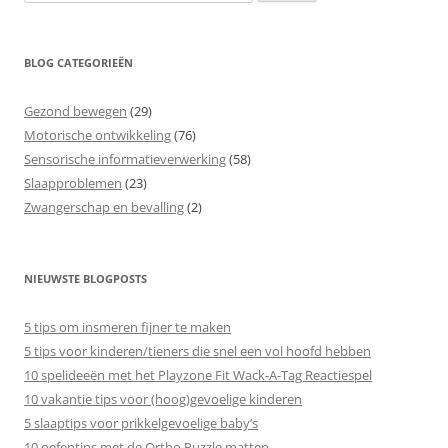
naar:
BLOG CATEGORIEËN
Gezond bewegen
(29)
Motorische ontwikkeling
(76)
Sensorische informatieverwerking
(58)
Slaapproblemen
(23)
Zwangerschap en bevalling
(2)
NIEUWSTE BLOGPOSTS
5 tips om insmeren fijner te maken
5 tips voor kinderen/tieners die snel een vol hoofd hebben
10 spelideeën met het Playzone Fit Wack-A-Tag Reactiespel
10 vakantie tips voor (hoog)gevoelige kinderen
5 slaaptips voor prikkelgevoelige baby’s
10 oefentips met de Ortho Puzzle matten