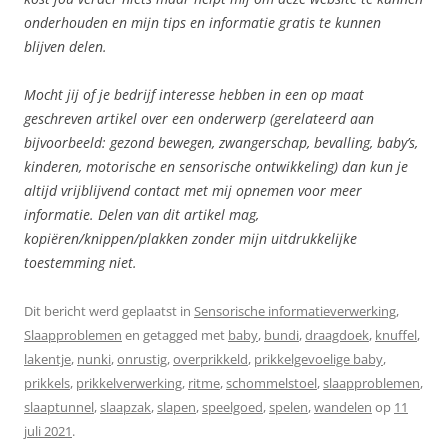
onderhouden en mijn tips en informatie gratis te kunnen
blijven delen.
Mocht jij of je bedrijf interesse hebben in een op maat
geschreven artikel over een onderwerp (gerelateerd aan
bijvoorbeeld: gezond bewegen, zwangerschap, bevalling, baby’s,
kinderen, motorische en sensorische ontwikkeling) dan kun je
altijd vrijblijvend contact met mij opnemen voor meer
informatie. Delen van dit artikel mag,
kopiëren/knippen/plakken zonder mijn uitdrukkelijke
toestemming niet.
Dit bericht werd geplaatst in
Sensorische informatieverwerking
,
Slaapproblemen
en getagged met
baby
,
bundi
,
draagdoek
,
knuffel
,
lakentje
,
nunki
,
onrustig
,
overprikkeld
,
prikkelgevoelige baby
,
prikkels
,
prikkelverwerking
,
ritme
,
schommelstoel
,
slaapproblemen
,
slaaptunnel
,
slaapzak
,
slapen
,
speelgoed
,
spelen
,
wandelen
op
11
juli 2021
.