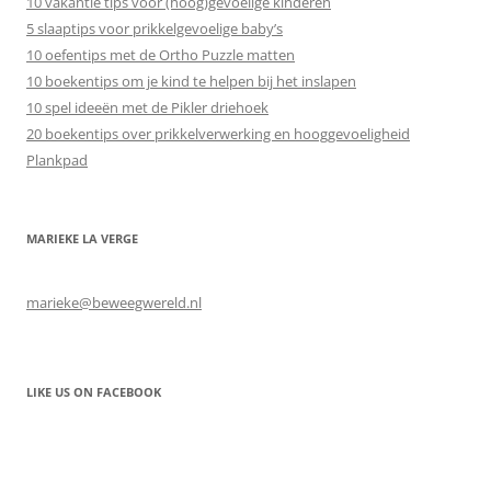
10 vakantie tips voor (hoog)gevoelige kinderen
5 slaaptips voor prikkelgevoelige baby’s
10 oefentips met de Ortho Puzzle matten
10 boekentips om je kind te helpen bij het inslapen
10 spel ideeën met de Pikler driehoek
20 boekentips over prikkelverwerking en hooggevoeligheid
Plankpad
MARIEKE LA VERGE
marieke@beweegwereld.nl
LIKE US ON FACEBOOK