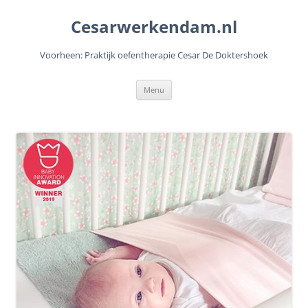
Cesarwerkendam.nl
Voorheen: Praktijk oefentherapie Cesar De Doktershoek
Ga
Menu
naar
de
inhoud