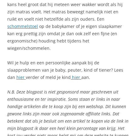
kans heel groot dat hij meteen weer wakker wordt als hij
zijn matras voelt. Het matras beweegt namelijk niet en
ruikt en voelt niet hetzelfde als zijn ouders. Een
schommelstoel
op de babykamer of je eigen slaapkamer
kan erg prettig zijn omdat je dan ook zelf een fijne (en
ergonomische) houding hebt tijdens het
wiegen/schommelen.
Wil je hulp en een persoonlijke aanpak bij de
slaapproblemen van je baby, peuter, kind of tiener? Lees
dan
hier
verder of meld je kind
hier
aan.
N.B. Deze blogpost is niet gesponsord maar geschreven uit
enthousiasme en ter inspiratie. Soms staan er links in naar
handige artikelen die te koop zijn bij een webshop. Dit kunnen
gewone links zijn maar ook zogenaamde affiliate links. Dat
betekent dat als je besluit om een artikel te kopen via de link in
mijn blogpost ik daar een heel klein percentage van krijg. Het
kost jou verder niets maar helpt mij om deze website te kunnen