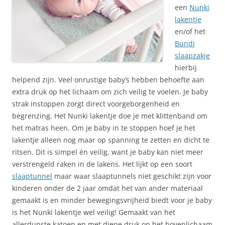
een
Nunki
lakentje
en/of het
Bundi
slaapzakje
hierbij
helpend zijn. Veel onrustige baby’s hebben behoefte aan
extra druk op het lichaam om zich veilig te voelen. Je baby
strak instoppen zorgt direct voorgeborgenheid en
begrenzing. Het Nunki lakentje doe je met klittenband om
het matras heen. Om je baby in te stoppen hoef je het
lakentje alleen nog maar op spanning te zetten en dicht te
ritsen. Dit is simpel én veilig, want je baby kan niet meer
verstrengeld raken in de lakens. Het lijkt op een soort
slaaptunnel
maar waar slaaptunnels niet geschikt zijn voor
kinderen onder de 2 jaar omdat het van ander materiaal
gemaakt is en minder bewegingsvrijheid biedt voor je baby
is het Nunki lakentje wel veilig! Gemaakt van het
allerdunste katoen en met diepe druk op het bovenlichaam