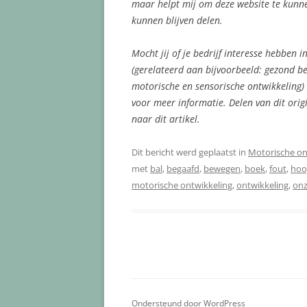
maar helpt mij om deze website te kunne
kunnen blijven delen.
Mocht jij of je bedrijf interesse hebben
(gerelateerd aan bijvoorbeeld: gezond be
motorische en sensorische ontwikkeling) 
voor meer informatie. Delen van dit orig
naar dit artikel.
Dit bericht werd geplaatst in
Motorische on
met
bal
,
begaafd
,
bewegen
,
boek
,
fout
,
hoo
motorische ontwikkeling
,
ontwikkeling
,
onz
Ondersteund door WordPress