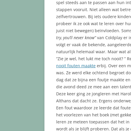
spel steeds aan te passen aan hun in
stappen vooruit. Niet alleen wat betr
zelfvertrouwen. Bij iets oudere kinder
probeer ik ze ook wat te leren over 
juist niet bewegen) beïnvloeden. Soms
try, you’ll never know”
van Coldplay er i
volgt er vaak de bekende, aangeleerde 
natuurlijk helemaal waar. Maar wat als
“Zie je wel, het lukt me toch nooit? ”
nooit fouten maakte
erbij. Over een m
was. Ze werd elke ochtend begroet doo
dag dat ze bijna een foutje maakte en
die avond deed ze mee aan een talent
Deze keer ging ze jongleren met Haro
Althans dat dacht ze. Ergens onderweg
Een fout waardoor ze leerde dat foute
het voorlezen van het boek (met gekke 
leren ze meteen toepassen dat het in 
wordt als je blijft proberen. Dat als je