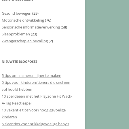
Gezond bewegen
(29)
Motorische ontwikkeling
(76)
Sensorische informatieverwerking
(58)
Slaapproblemen
(23)
Zwangerschap en bevalling
(2)
NIEUWSTE BLOGPOSTS
5 tips om insmeren fijner te maken
5 tips voor kinderen/tieners die snel een
vol hoofd hebben
10 spelideeën met het Playzone Fit Wack-
A-Tag Reactiespel
10 vakantie tips voor (hoog)gevoelige
kinderen
5 slaaptips voor prikkelgevoelige baby’s