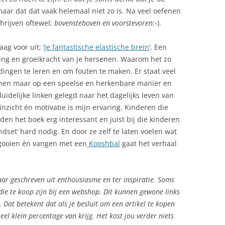
 maar dat dat vaak helemaal niet zo is. Na veel oefenen
chrijven oftewel;
bovensteboven en voorstevoren:
-).
ag voor uit; ‘
Je fantastische elastische brein
‘. Een
ing en groeikracht van je hersenen. Waarom het zo
dingen te leren en om fouten te maken. Er staat veel
senen maar op een speelse en herkenbare manier en
idelijke linken gelegd naar het dagelijks leven van
nzicht én motivatie is mijn ervaring. Kinderen die
en het boek erg interessant en juist bij die kinderen
dset’ hard nodig. En door ze zelf te laten voelen wat
, gooien én vangen met een
Kooshbal
gaat het verhaal
aar geschreven uit enthousiasme en ter inspiratie. Soms
 die te koop zijn bij een webshop. Dit kunnen gewone links
 Dat betekent dat als je besluit om een artikel te kopen
eel klein percentage van krijg. Het kost jou verder niets