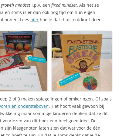
n
growth mindset
i.p.v. een
fixed mindset
. Als het ze
oma en soms is er dan ook nog tijd om hun eigen
ballonnen. Lees
hier
hoe je dat thuis ook kunt doen.
groep 2 of 3 maken spiegelingen of omkeringen. Of zoals
voren en ondersteboven
‘. Het hoort vaak gewoon bij
ntwikkeling maar sommige kinderen denken dat ze dit
 voorlezen van dit boek een heel goed idee. De
 zijn klasgenoten laten zien dat wat voor de één
et zo hoeft te zijn. En dat je soms denkt dat je de