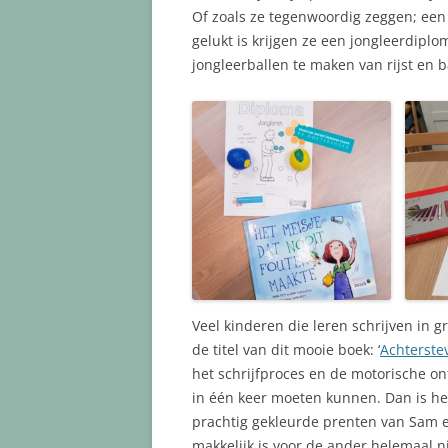
Of zoals ze tegenwoordig zeggen; ee
gelukt is krijgen ze een jongleerdipl
jongleerballen te maken van rijst en 
Veel kinderen die leren schrijven in 
de titel van dit mooie boek: ‘
Achterste
het schrijfproces en de motorische o
in één keer moeten kunnen. Dan is het
prachtig gekleurde prenten van Sam en
makkelijk is voor de ander helemaal ni