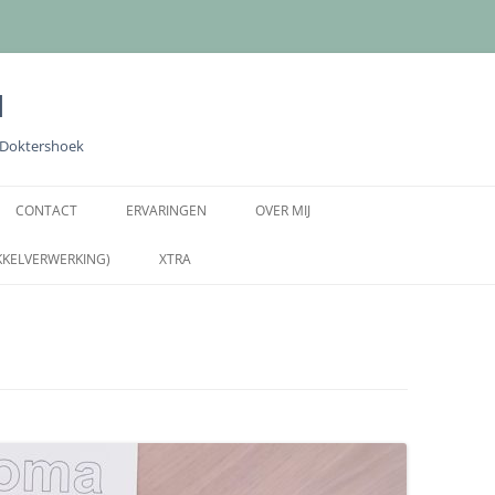
l
e Doktershoek
Ga
naar
CONTACT
ERVARINGEN
OVER MIJ
de
inhoud
KKELVERWERKING)
XTRA