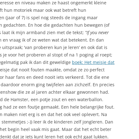
teresse en niveau maken ze haast ongemerkt kleine
eft hun motoriek maar ook wat betreft hun
en (jaar of 7) is spel nog steeds de ingang maar
hun gedachten. En hoe die gedachten hun bewegen (of
 laat ik mijn armband zien met de tekst;
”If you never
n en vraag ik of ze weten wat dat betekent. En dan
uitspraak; ‘van proberen kun je leren’ en ook dat is
 je voor het proberen al stopt of na 1 poging al roept;
 Regelmatig pak ik dan dit geweldige
boek: Het meisje dat
eisje dat nooit fouten maakte, omdat ze zo perfect
r haar fans en deed nooit iets verkeerd. Tot die ene
 daardoor enorm ging twijfelen aan zichzelf. En precies
enshow die ze al jaren achter elkaar gewonnen had.
ld de Hamster, een potje zout en een waterballon.
 had ze een foutje gemaakt. Een hele belangrijke fout.
n maken niet erg is en dat het ook veel oplevert. Na
stemmetjes ;-)) leer ik de kinderen zelf jongleren. Dan
het begin heel vaak mis gaat. Maar dat het echt beter
 denkt dat je iets kunt leren het ook echt gaat lukken.