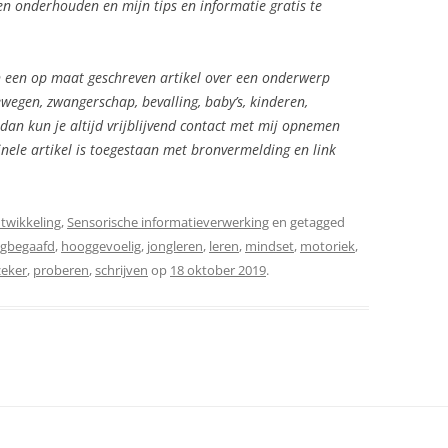
n onderhouden en mijn tips en informatie gratis te
 in een op maat geschreven artikel over een onderwerp
wegen, zwangerschap, bevalling, baby’s, kinderen,
dan kun je altijd vrijblijvend contact met mij opnemen
inele artikel is toegestaan met bronvermelding en link
twikkeling
,
Sensorische informatieverwerking
en getagged
gbegaafd
,
hooggevoelig
,
jongleren
,
leren
,
mindset
,
motoriek
,
eker
,
proberen
,
schrijven
op
18 oktober 2019
.