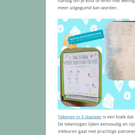
handig om je kind te leren met weinig
meer uitgegumd kan worden.
Tekenen in 5 stappen
is een boek dat 
De tekeningen lijken eenvoudig en zij
inkleuren gaat met prachtige patronen