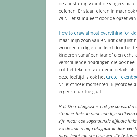
de aansturing vanuit de vingers maar 
oefenen. Er staan dieren in maar ook 
wilt. Het stimuleert door de opzet va
How to draw almost everything for kid
maar mijn zoon van 9 vindt dat juist h
woorden nodig en hij leert door het te
kinderen vanaf een jaar of 8 en echt l
verschillende houdingen die ook heel 
ook het tekenen van kleine details al
deze leeftijd is ook het
Grote Tekenb
‘vrije’ of ‘loze’ momenten. Bijvoorbeeld
ergens naar toe gaat
N.B. Deze blogpost is niet gesponsord m
staan er links in naar handige artikelen
zijn maar ook zogenaamde affiliate links.
via de link in mijn blogpost ik daar een h
maar helpt mij om deze website te kunne