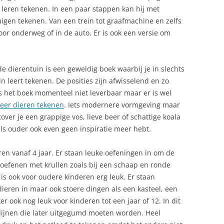
te leren tekenen. In een paar stappen kan hij met
igen tekenen. Van een trein tot graafmachine en zelfs
oor onderweg of in de auto. Er is ook een versie om
e dierentuin is een geweldig boek waarbij je in slechts
n leert tekenen. De posities zijn afwisselend en zo
is het boek momenteel niet leverbaar maar er is wel
 leer dieren tekenen
. Iets modernere vormgeving maar
over je een grappige vos, lieve beer of schattige koala
f als ouder ook even geen inspiratie meer hebt.
ren vanaf 4 jaar. Er staan leuke oefeningen in om de
 oefenen met krullen zoals bij een schaap en ronde
is ook voor oudere kinderen erg leuk. Er staan
eren in maar ook stoere dingen als een kasteel, een
r ook nog leuk voor kinderen tot een jaar of 12. In dit
lijnen die later uitgegumd moeten worden. Heel