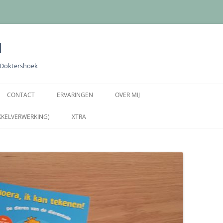
l
e Doktershoek
Ga
naar
CONTACT
ERVARINGEN
OVER MIJ
de
inhoud
KKELVERWERKING)
XTRA