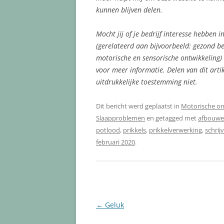
kunnen blijven delen.
Mocht jij of je bedrijf interesse hebben
(gerelateerd aan bijvoorbeeld: gezond be
motorische en sensorische ontwikkeling) 
voor meer informatie. Delen van dit art
uitdrukkelijke toestemming niet.
Dit bericht werd geplaatst in
Motorische on
Slaapproblemen
en getagged met
afbouw
potlood
,
prikkels
,
prikkelverwerking
,
schrij
februari 2020
.
Berichtnavigatie
←
Geluk