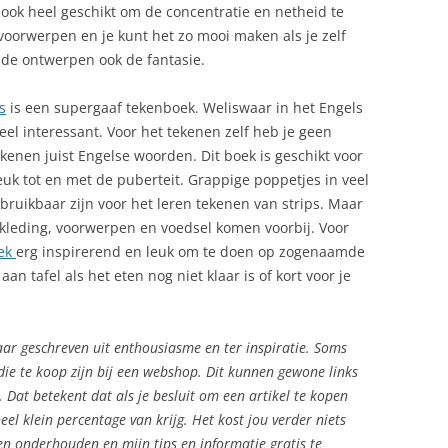
ook heel geschikt om de concentratie en netheid te
voorwerpen en je kunt het zo mooi maken als je zelf
n de ontwerpen ook de fantasie.
s
is een supergaaf tekenboek. Weliswaar in het Engels
eel interessant. Voor het tekenen zelf heb je geen
kenen juist Engelse woorden. Dit boek is geschikt voor
euk tot en met de puberteit. Grappige poppetjes in veel
bruikbaar zijn voor het leren tekenen van strips. Maar
s kleding, voorwerpen en voedsel komen voorbij. Voor
oek
erg inspirerend en leuk om te doen op zogenaamde
 aan tafel als het eten nog niet klaar is of kort voor je
aar geschreven uit enthousiasme en ter inspiratie. Soms
 die te koop zijn bij een webshop. Dit kunnen gewone links
 Dat betekent dat als je besluit om een artikel te kopen
eel klein percentage van krijg. Het kost jou verder niets
n onderhouden en mijn tips en informatie gratis te