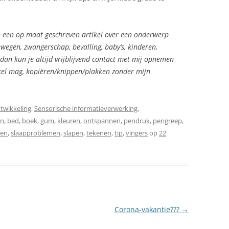
 in een op maat geschreven artikel over een onderwerp
wegen, zwangerschap, bevalling, baby’s, kinderen,
dan kun je altijd vrijblijvend contact met mij opnemen
ikel mag, kopiëren/knippen/plakken zonder mijn
twikkeling
,
Sensorische informatieverwerking
,
en
,
bed
,
boek
,
gum
,
kleuren
,
ontspannen
,
pendruk
,
pengreep
,
ven
,
slaapproblemen
,
slapen
,
tekenen
,
tip
,
vingers
op
22
Corona-vakantie???
→