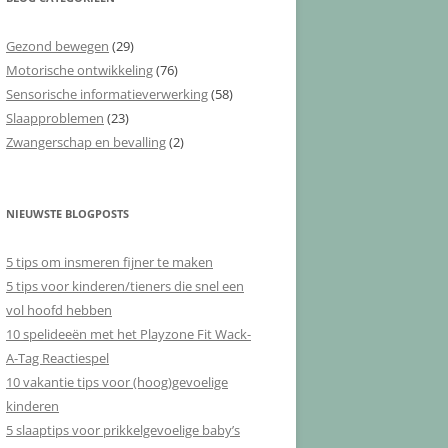
Gezond bewegen
(29)
Motorische ontwikkeling
(76)
Sensorische informatieverwerking
(58)
Slaapproblemen
(23)
Zwangerschap en bevalling
(2)
NIEUWSTE BLOGPOSTS
5 tips om insmeren fijner te maken
5 tips voor kinderen/tieners die snel een
vol hoofd hebben
10 spelideeën met het Playzone Fit Wack-
A-Tag Reactiespel
10 vakantie tips voor (hoog)gevoelige
kinderen
5 slaaptips voor prikkelgevoelige baby’s