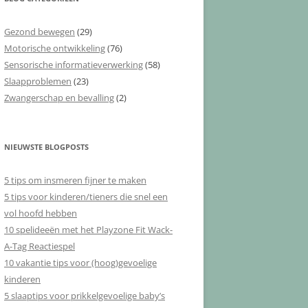
Gezond bewegen
(29)
Motorische ontwikkeling
(76)
Sensorische informatieverwerking
(58)
Slaapproblemen
(23)
Zwangerschap en bevalling
(2)
NIEUWSTE BLOGPOSTS
5 tips om insmeren fijner te maken
5 tips voor kinderen/tieners die snel een
vol hoofd hebben
10 spelideeën met het Playzone Fit Wack-
A-Tag Reactiespel
10 vakantie tips voor (hoog)gevoelige
kinderen
5 slaaptips voor prikkelgevoelige baby’s