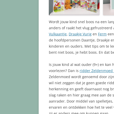
Wordt jouw kind snel boos na een la
anders of raakt het vlug gefrustreerd 
Vulkaantje
,
Draakje Vurig
en
Ferm
een 
de hoofdpersonen Daantje, Draakje e
kinderen en ouders. Met tips om te l
bent niet boos, je hebt boos. En dat b
Is jouw kind al wat ouder (9+) en kan 
voorlezen? Dan is
ridder Zeldenmoed
Zeldenmoed wordt genoemd door zijn v
wil niet zeggen dat je geen goede rid
herkenning en geeft daarnaast nog bru
slag raken en hier graag mee aan de sl
aanrader. Door middel van spelletjes
ervaren en ontdekken hoe het te veel 
zij er anders mee om kunnen gaan.