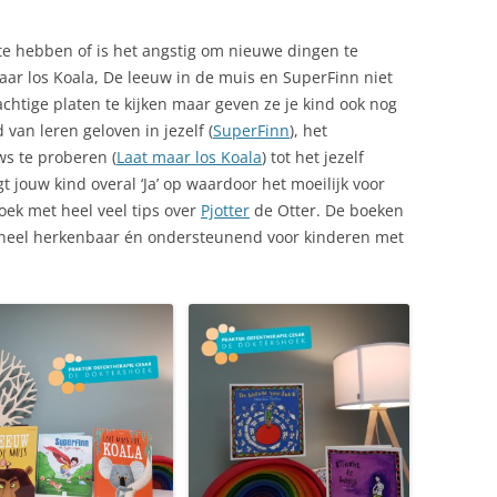
 te hebben of is het angstig om nieuwe dingen te
aar los Koala, De leeuw in de muis en SuperFinn niet
achtige platen te kijken maar geven ze je kind ook nog
an leren geloven in jezelf (
SuperFinn
), het
ws te proberen (
Laat maar los Koala
) tot het jezelf
egt jouw kind overal ‘Ja’ op waardoor het moeilijk voor
oek met heel veel tips over
Pjotter
de Otter. De boeken
 heel herkenbaar én ondersteunend voor kinderen met