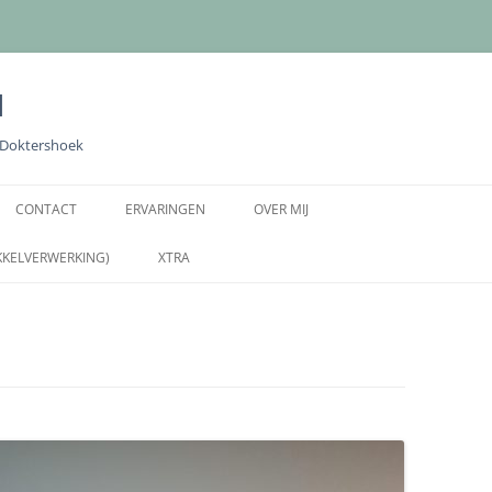
l
e Doktershoek
Ga
naar
CONTACT
ERVARINGEN
OVER MIJ
de
inhoud
KKELVERWERKING)
XTRA