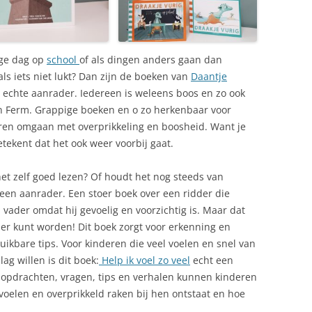
nge dag op
school
of als dingen anders gaan dan
als iets niet lukt? Dan zijn de boeken van
Daantje
echte aanrader. Iedereen is weleens boos en zo ook
n Ferm. Grappige boeken en o zo herkenbaar voor
eren omgaan met overprikkeling en boosheid. Want je
etekent dat het ook weer voorbij gaat.
het zelf goed lezen? Of houdt het nog steeds van
een aanrader. Een stoer boek over een ridder die
ader omdat hij gevoelig en voorzichtig is. Maar dat
der kunt worden! Dit boek zorgt voor erkenning en
ikbare tips. Voor kinderen die veel voelen en snel van
ag willen is dit boek:
Help ik voel zo veel
echt een
, opdrachten, vragen, tips en verhalen kunnen kinderen
voelen en overprikkeld raken bij hen ontstaat en hoe