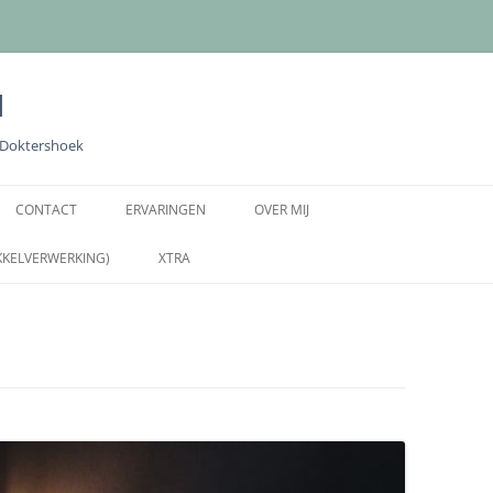
l
e Doktershoek
Ga
naar
CONTACT
ERVARINGEN
OVER MIJ
de
inhoud
KKELVERWERKING)
XTRA