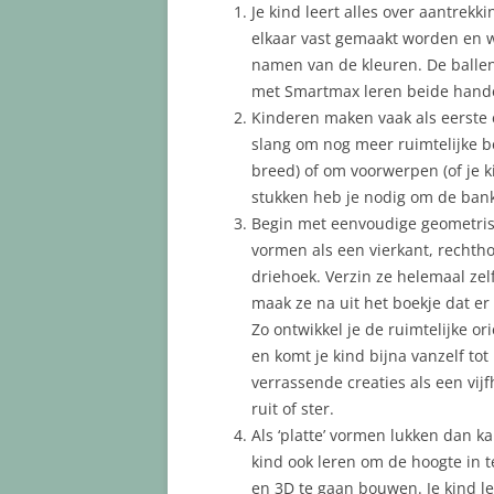
Je kind leert alles over aantre
elkaar vast gemaakt worden en we
namen van de kleuren. De ballen z
met Smartmax leren beide hand
Kinderen maken vaak als eerste
slang om nog meer ruimtelijke be
breed) of om voorwerpen (of je k
stukken heb je nodig om de bank
Begin met eenvoudige geometri
vormen als een vierkant, rechtho
driehoek. Verzin ze helemaal zelf
maak ze na uit het boekje dat er b
Zo ontwikkel je de ruimtelijke ori
en komt je kind bijna vanzelf tot
verrassende creaties als een vijf
ruit of ster.
Als ‘platte’ vormen lukken dan ka
kind ook leren om de hoogte in 
en 3D te gaan bouwen. Je kind le