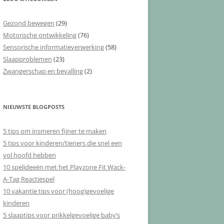
Gezond bewegen
(29)
Motorische ontwikkeling
(76)
Sensorische informatieverwerking
(58)
Slaapproblemen
(23)
Zwangerschap en bevalling
(2)
NIEUWSTE BLOGPOSTS
5 tips om insmeren fijner te maken
5 tips voor kinderen/tieners die snel een
vol hoofd hebben
10 spelideeën met het Playzone Fit Wack-
A-Tag Reactiespel
10 vakantie tips voor (hoog)gevoelige
kinderen
5 slaaptips voor prikkelgevoelige baby’s