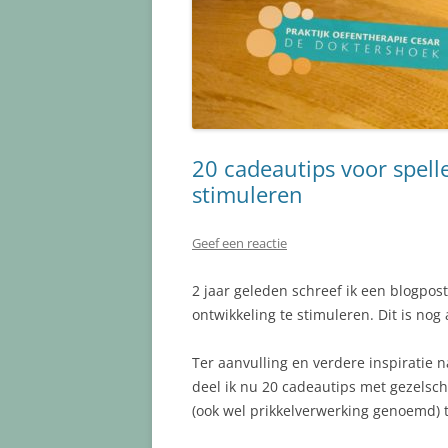
20 cadeautips voor spell
stimuleren
Geef een reactie
2 jaar geleden schreef ik een blogpo
ontwikkeling te stimuleren. Dit is nog
Ter aanvulling en verdere inspiratie n
deel ik nu 20 cadeautips met gezelsc
(ook wel prikkelverwerking genoemd) 