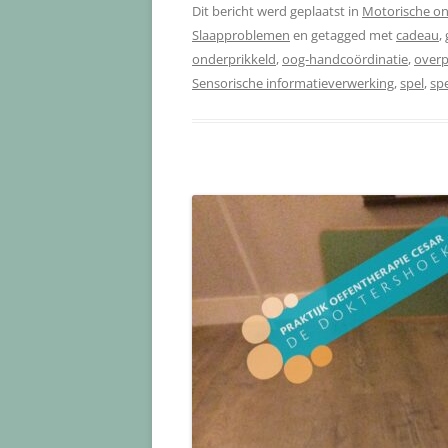
Dit bericht werd geplaatst in
Motorische on
Slaapproblemen
en getagged met
cadeau
,
onderprikkeld
,
oog-handcoördinatie
,
overp
Sensorische informatieverwerking
,
spel
,
sp