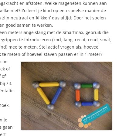
kkingskracht en afstoten. Welke mageneten kunnen aan
lke niet? Zo leert je kind op een speelse manier de
ijn neutraal en ‘klikken’ dus altijd. Door het spelen
en goed samen te werken.
 een meterslange slang met de Smartmax, gebruik die
grippen te introduceren (kort, lang, recht, rond, smal,
ind) mee te meten. Stel actief vragen als; hoeveel
 te meten of hoeveel staven passen er in 1 meter?
sche
ek of
 of
ij zit.
ëntatie
hoek,
n je
te gaan
ert