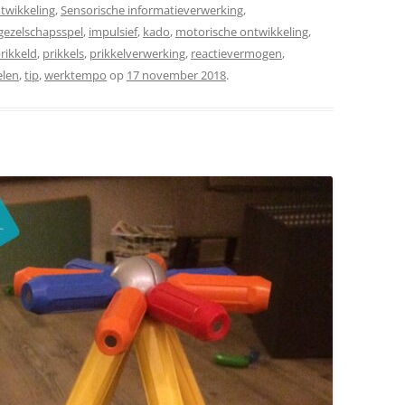
twikkeling
,
Sensorische informatieverwerking
,
gezelschapsspel
,
impulsief
,
kado
,
motorische ontwikkeling
,
rikkeld
,
prikkels
,
prikkelverwerking
,
reactievermogen
,
elen
,
tip
,
werktempo
op
17 november 2018
.