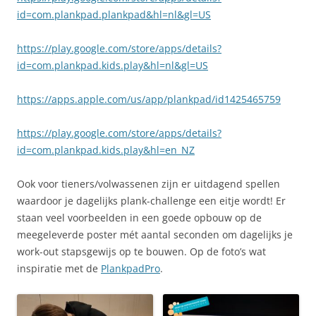
id=com.plankpad.plankpad&hl=nl&gl=US
https://play.google.com/store/apps/details?
id=com.plankpad.kids.play&hl=nl&gl=US
https://apps.apple.com/us/app/plankpad/id1425465759
https://play.google.com/store/apps/details?
id=com.plankpad.kids.play&hl=en_NZ
Ook voor tieners/volwassenen zijn er uitdagend spellen
waardoor je dagelijks plank-challenge een eitje wordt! Er
staan veel voorbeelden in een goede opbouw op de
meegeleverde poster mét aantal seconden om dagelijks je
work-out stapsgewijs op te bouwen. Op de foto’s wat
inspiratie met de
PlankpadPro
.