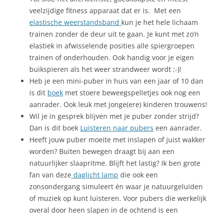
veelzijdige fitness apparaat dat er is. Met een
elastische weerstandsband
kun je het hele lichaam
trainen zonder de deur uit te gaan. Je kunt met zo’n
elastiek in afwisselende posities alle spiergroepen
trainen of onderhouden. Ook handig voor je eigen
buikspieren als het weer strandweer wordt ;-)!
Heb je een mini-puber in huis van een jaar of 10 dan
is dit
boek
met stoere beweegspelletjes ook nog een
aanrader. Ook leuk met jonge(ere) kinderen trouwens!
Wil je in gesprek blijven met je puber zonder strijd?
Dan is dit boek
Luisteren naar pubers
een aanrader.
Heeft jouw puber moeite met inslapen of juist wakker
worden? Buiten bewegen draagt bij aan een
natuurlijker slaapritme. Blijft het lastig? Ik ben grote
fan van deze
daglicht lamp
die ook een
zonsondergang simuleert én waar je natuurgeluiden
of muziek op kunt luisteren. Voor pubers die werkelijk
overal door heen slapen in de ochtend is een