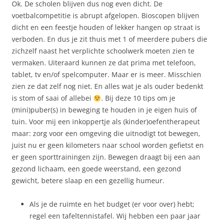
Ok. De scholen blijven dus nog even dicht. De
voetbalcompetitie is abrupt afgelopen. Bioscopen blijven
dicht en een feestje houden of lekker hangen op straat is
verboden. En dus je zit thuis met 1 of meerdere pubers die
zichzelf naast het verplichte schoolwerk moeten zien te
vermaken. Uiteraard kunnen ze dat prima met telefoon,
tablet, tv en/of spelcomputer. Maar er is meer. Misschien
zien ze dat zelf nog niet. En alles wat je als ouder bedenkt
is stom of saai of allebei
. Bij deze 10 tips om je
(mini)puber(s) in beweging te houden in je eigen huis of
tuin. Voor mij een inkoppertje als (kinder)oefentherapeut
maar: zorg voor een omgeving die uitnodigt tot bewegen,
juist nu er geen kilometers naar school worden gefietst en
er geen sporttrainingen zijn. Bewegen draagt bij een aan
gezond lichaam, een goede weerstand, een gezond
gewicht, betere slaap en een gezellig humeur.
Als je de ruimte en het budget (er voor over) hebt;
regel een tafeltennistafel. Wij hebben een paar jaar