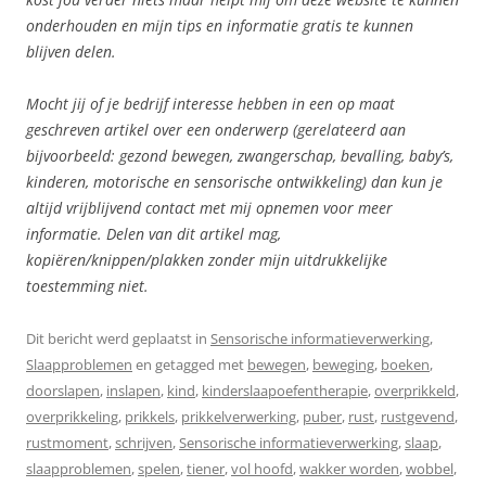
onderhouden en mijn tips en informatie gratis te kunnen
blijven delen.
Mocht jij of je bedrijf interesse hebben in een op maat
geschreven artikel over een onderwerp (gerelateerd aan
bijvoorbeeld: gezond bewegen, zwangerschap, bevalling, baby’s,
kinderen, motorische en sensorische ontwikkeling) dan kun je
altijd vrijblijvend contact met mij opnemen voor meer
informatie. Delen van dit artikel mag,
kopiëren/knippen/plakken zonder mijn uitdrukkelijke
toestemming niet.
Dit bericht werd geplaatst in
Sensorische informatieverwerking
,
Slaapproblemen
en getagged met
bewegen
,
beweging
,
boeken
,
doorslapen
,
inslapen
,
kind
,
kinderslaapoefentherapie
,
overprikkeld
,
overprikkeling
,
prikkels
,
prikkelverwerking
,
puber
,
rust
,
rustgevend
,
rustmoment
,
schrijven
,
Sensorische informatieverwerking
,
slaap
,
slaapproblemen
,
spelen
,
tiener
,
vol hoofd
,
wakker worden
,
wobbel
,