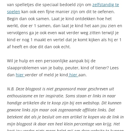
van spelletjes die speciaal bedoeld zijn om
zelfstandig te
spelen
kan ook een fijne manier zijn om dit te oefenen.
Begin dan ook samen. Laat je kind ontdekken hoe het
werkt, doe er 1 samen, dan laat je kind het aan jou zien en
vervolgens ga je ook even wat verder weg zitten terwijl je
kind er nog 1 maakt en vertel dat je komt kijken als hij er 1
af heeft en doe dit dan ook echt.
Wil je hulp en een persoonlijke aanpak bij de
slaapproblemen van je baby, peuter, kind of tiener? Lees
dan
hier
verder of meld je kind
hier
aan.
N.B. Deze blogpost is niet gesponsord maar geschreven uit
enthousiasme en ter inspiratie. Soms staan er links in naar
handige artikelen die te koop zijn bij een webshop. Dit kunnen
gewone links zijn maar ook zogenaamde affiliate links. Dat
betekent dat als je besluit om een artikel te kopen via de link in
mijn blogpost ik daar een heel klein percentage van krijg. Het
kost jou verder niets maar helpt mij om deze website te kunnen