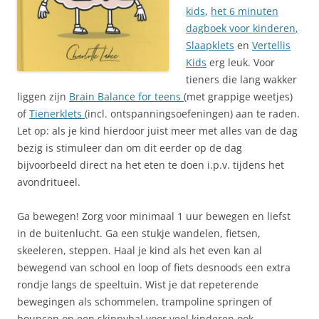
kids
,
het 6 minuten
dagboek voor kinderen
,
Slaapklets
en
Vertellis
Kids
erg leuk. Voor
tieners die lang wakker
liggen zijn
Brain Balance for teens
(met grappige weetjes)
of
Tienerklets
(incl. ontspanningsoefeningen) aan te raden.
Let op: als je kind hierdoor juist meer met alles van de dag
bezig is stimuleer dan om dit eerder op de dag
bijvoorbeeld direct na het eten te doen i.p.v. tijdens het
avondritueel.
Ga bewegen! Zorg voor minimaal 1 uur bewegen en liefst
in de buitenlucht. Ga een stukje wandelen, fietsen,
skeeleren, steppen. Haal je kind als het even kan al
bewegend van school en loop of fiets desnoods een extra
rondje langs de speeltuin. Wist je dat repeterende
bewegingen als schommelen, trampoline springen of
bouncen op een skippybal voor veel kinderen ook