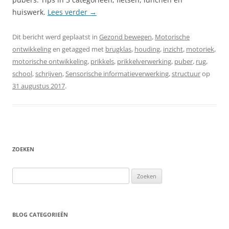
huiswerk.
Lees verder
→
Dit bericht werd geplaatst in
Gezond bewegen
,
Motorische
ontwikkeling
en getagged met
brugklas
,
houding
,
inzicht
,
motoriek
,
motorische ontwikkeling
,
prikkels
,
prikkelverwerking
,
puber
,
rug
,
school
,
schrijven
,
Sensorische informatieverwerking
,
structuur
op
31 augustus 2017
.
ZOEKEN
Zoeken
naar:
BLOG CATEGORIEËN