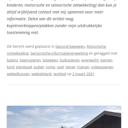
kinderen, motorische en sensorische ontwikkeling) dan kun je
altijd vrijblijvend contact met mij opnemen voor meer
informatie. Delen van dit artikel mag,
kopiëren/knippen/plakken zonder mijn uitdrukkelijke
toestemming niet.
Dit bericht werd geplaatst in
Gezond bewegen
,
Motorische
ontwikkeling
,
Sensorische informatieverwerking
en getagged met
balans
,
beenspieren
,
bewegen
,
buikspieren
,
evenwicht
,
gamen
,
kind
,
plankpad
,
puber
,
romp
,
spel
,
tiener
,
trainen
,
volwassenen
,
wiebelkussen
,
wiebelplank
,
wobbel
op
2 maart 2021
.