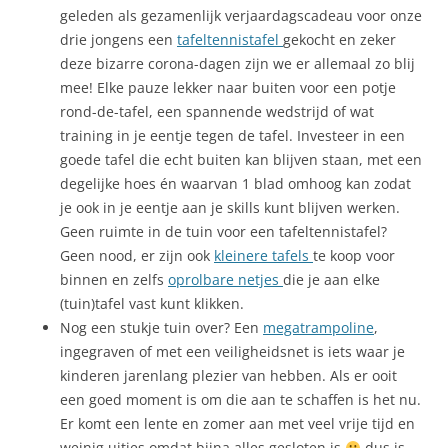
geleden als gezamenlijk verjaardagscadeau voor onze
drie jongens een
tafeltennistafel
gekocht en zeker
deze bizarre corona-dagen zijn we er allemaal zo blij
mee! Elke pauze lekker naar buiten voor een potje
rond-de-tafel, een spannende wedstrijd of wat
training in je eentje tegen de tafel. Investeer in een
goede tafel die echt buiten kan blijven staan, met een
degelijke hoes én waarvan 1 blad omhoog kan zodat
je ook in je eentje aan je skills kunt blijven werken.
Geen ruimte in de tuin voor een tafeltennistafel?
Geen nood, er zijn ook
kleinere tafels
te koop voor
binnen en zelfs
oprolbare netjes
die je aan elke
(tuin)tafel vast kunt klikken.
Nog een stukje tuin over? Een
megatrampoline
,
ingegraven of met een veiligheidsnet is iets waar je
kinderen jarenlang plezier van hebben. Als er ooit
een goed moment is om die aan te schaffen is het nu.
Er komt een lente en zomer aan met veel vrije tijd en
weinig uitjes omdat bijna alles gesloten is
dus is