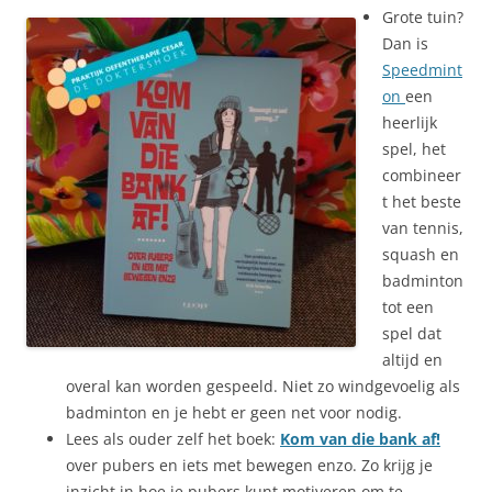
Grote tuin?
Dan is
Speedmint
on
een
heerlijk
spel, het
combineer
t het beste
van tennis,
squash en
badminton
tot een
spel dat
altijd en
overal kan worden gespeeld. Niet zo windgevoelig als
badminton en je hebt er geen net voor nodig.
Lees als ouder zelf het boek:
Kom van die bank af!
over pubers en iets met bewegen enzo. Zo krijg je
inzicht in hoe je pubers kunt motiveren om te