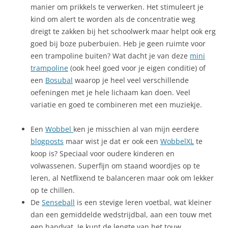
manier om prikkels te verwerken. Het stimuleert je
kind om alert te worden als de concentratie weg
dreigt te zakken bij het schoolwerk maar helpt ook erg
goed bij boze puberbuien. Heb je geen ruimte voor
een trampoline buiten? Wat dacht je van deze
mini
trampoline
(ook heel goed voor je eigen conditie) of
een
Bosubal
waarop je heel veel verschillende
oefeningen met je hele lichaam kan doen. Veel
variatie en goed te combineren met een muziekje.
Een
Wobbel
ken je misschien al van mijn eerdere
blogposts
maar wist je dat er ook een
WobbelXL
te
koop is? Speciaal voor oudere kinderen en
volwassenen. Superfijn om staand woordjes op te
leren, al Netflixend te balanceren maar ook om lekker
op te chillen.
De
Senseball
is een stevige leren voetbal, wat kleiner
dan een gemiddelde wedstrijdbal, aan een touw met
een handvat. Je kunt de lengte van het touw