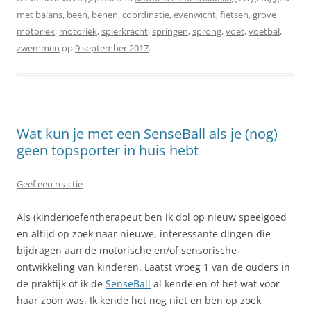
met
balans
,
been
,
benen
,
coordinatie
,
evenwicht
,
fietsen
,
grove
motoriek
,
motoriek
,
spierkracht
,
springen
,
sprong
,
voet
,
voetbal
,
zwemmen
op
9 september 2017
.
Wat kun je met een SenseBall als je (nog)
geen topsporter in huis hebt
Geef een reactie
Als (kinder)oefentherapeut ben ik dol op nieuw speelgoed
en altijd op zoek naar nieuwe, interessante dingen die
bijdragen aan de motorische en/of sensorische
ontwikkeling van kinderen. Laatst vroeg 1 van de ouders in
de praktijk of ik de
SenseBall
al kende en of het wat voor
haar zoon was. Ik kende het nog niet en ben op zoek