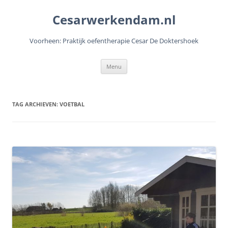
Cesarwerkendam.nl
Voorheen: Praktijk oefentherapie Cesar De Doktershoek
Ga
Menu
naar
de
inhoud
TAG ARCHIEVEN:
VOETBAL