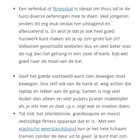
Een oefenbal of
fitnessbal
is ideaal om thuis (of in de
tuin) diverse oefeningen mee te doen. Veel jongeren
vinden dit erg leuk omdat het uitdagend en
afwisselend is. En wist je dat je ook heel goed
huiswerk kunt maken als je op zo’n grote bal zit?
Volkomen geoorloofd wiebelen dus en veel beter voor
de rug dan het gehang in een stoel of bank. Kijk wel
goed naar de maat van de bal.
Geef het goede voorbeeld want zien bewegen doet
bewegen. Dus zelf ook van de bank af, weg achter die
laptop en lekker aan de gang. Samen is nog veel
leuker dan alleen en veel pubers praten makkelijker
als je iets met ze doet i.p.v. zegt wat ze moeten doen.
Tot slot; het allerkleinste, goedkoopste en meest
veelzijdige fitness apparaat dat er is. Met een
elastische weerstandsband
kun je het hele lichaam
trainen zonder de deur uit te gaan. Je kunt met zo’n