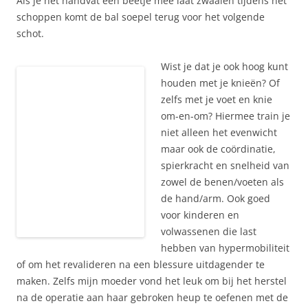
Als je het handvat een beetje mee laat zwaaien tijdens het
schoppen komt de bal soepel terug voor het volgende
schot.
Wist je dat je ook hoog kunt
houden met je knieën? Of
zelfs met je voet en knie
om-en-om? Hiermee train je
niet alleen het evenwicht
maar ook de coördinatie,
spierkracht en snelheid van
zowel de benen/voeten als
de hand/arm. Ook goed
voor kinderen en
volwassenen die last
hebben van hypermobiliteit
of om het revalideren na een blessure uitdagender te
maken. Zelfs mijn moeder vond het leuk om bij het herstel
na de operatie aan haar gebroken heup te oefenen met de