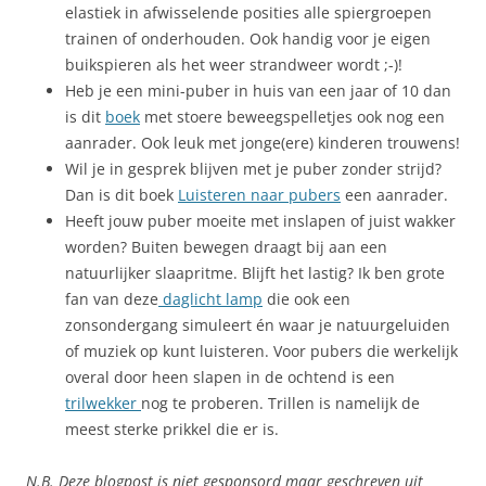
elastiek in afwisselende posities alle spiergroepen
trainen of onderhouden. Ook handig voor je eigen
buikspieren als het weer strandweer wordt ;-)!
Heb je een mini-puber in huis van een jaar of 10 dan
is dit
boek
met stoere beweegspelletjes ook nog een
aanrader. Ook leuk met jonge(ere) kinderen trouwens!
Wil je in gesprek blijven met je puber zonder strijd?
Dan is dit boek
Luisteren naar pubers
een aanrader.
Heeft jouw puber moeite met inslapen of juist wakker
worden? Buiten bewegen draagt bij aan een
natuurlijker slaapritme. Blijft het lastig? Ik ben grote
fan van deze
daglicht lamp
die ook een
zonsondergang simuleert én waar je natuurgeluiden
of muziek op kunt luisteren. Voor pubers die werkelijk
overal door heen slapen in de ochtend is een
trilwekker
nog te proberen. Trillen is namelijk de
meest sterke prikkel die er is.
N.B. Deze blogpost is niet gesponsord maar geschreven uit