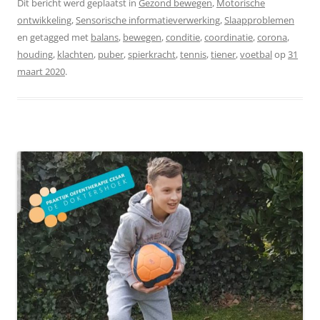
Dit bericht werd geplaatst in
Gezond bewegen
,
Motorische
ontwikkeling
,
Sensorische informatieverwerking
,
Slaapproblemen
en getagged met
balans
,
bewegen
,
conditie
,
coordinatie
,
corona
,
houding
,
klachten
,
puber
,
spierkracht
,
tennis
,
tiener
,
voetbal
op
31
maart 2020
.