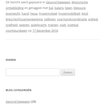
Dit bericht werd geplaatst in
Gezond bewegen
,
Motorische
ontwikkeling
en getagged met
bal
,
balans
,
been
,
blessure
,
evenwicht
,
hand
,
heup
,
hypermobiel
,
hypermobiliteit
,
kind
,
links/rechtssamenwerking
,
oefenen
,
oog-handcoördinatie
,
prikkel
,
snelheid
,
spieren
,
spierkracht
,
trainen
,
voet
,
voetbal
,
voorkeursbeen
op
17 december 2016
.
ZOEKEN
Zoeken
naar:
BLOG CATEGORIEËN
Gezond bewegen
(29)