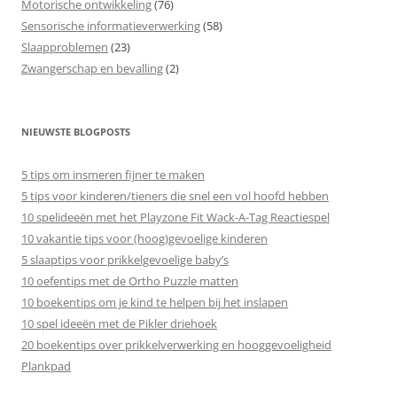
Motorische ontwikkeling
(76)
Sensorische informatieverwerking
(58)
Slaapproblemen
(23)
Zwangerschap en bevalling
(2)
NIEUWSTE BLOGPOSTS
5 tips om insmeren fijner te maken
5 tips voor kinderen/tieners die snel een vol hoofd hebben
10 spelideeën met het Playzone Fit Wack-A-Tag Reactiespel
10 vakantie tips voor (hoog)gevoelige kinderen
5 slaaptips voor prikkelgevoelige baby’s
10 oefentips met de Ortho Puzzle matten
10 boekentips om je kind te helpen bij het inslapen
10 spel ideeën met de Pikler driehoek
20 boekentips over prikkelverwerking en hooggevoeligheid
Plankpad