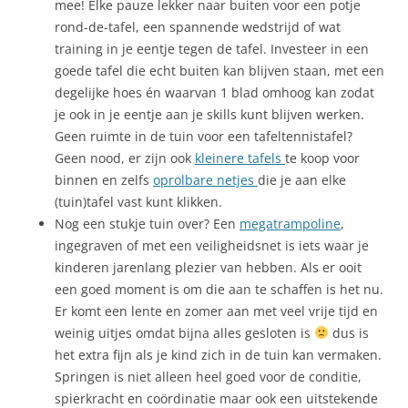
mee! Elke pauze lekker naar buiten voor een potje
rond-de-tafel, een spannende wedstrijd of wat
training in je eentje tegen de tafel. Investeer in een
goede tafel die echt buiten kan blijven staan, met een
degelijke hoes én waarvan 1 blad omhoog kan zodat
je ook in je eentje aan je skills kunt blijven werken.
Geen ruimte in de tuin voor een tafeltennistafel?
Geen nood, er zijn ook
kleinere tafels
te koop voor
binnen en zelfs
oprolbare netjes
die je aan elke
(tuin)tafel vast kunt klikken.
Nog een stukje tuin over? Een
megatrampoline
,
ingegraven of met een veiligheidsnet is iets waar je
kinderen jarenlang plezier van hebben. Als er ooit
een goed moment is om die aan te schaffen is het nu.
Er komt een lente en zomer aan met veel vrije tijd en
weinig uitjes omdat bijna alles gesloten is
dus is
het extra fijn als je kind zich in de tuin kan vermaken.
Springen is niet alleen heel goed voor de conditie,
spierkracht en coördinatie maar ook een uitstekende