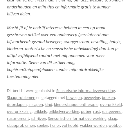
onderhouden en mijn tips en informatie gratis te kunnen
blijven delen.
Mocht jij of je bedrijf interesse hebben in een op maat
geschreven artikel over een onderwerp (gerelateerd aan
bijvoorbeeld: gezond bewegen, zwangerschap, bevalling, baby’s,
kinderen, motorische en sensorische ontwikkeling) dan kun je
altijd vrijblijvend contact met mij opnemen voor meer
informatie. Delen van dit artikel mag,
kopiëren/knippen/plakken zonder mijn uitdrukkelijke
toestemming niet.
Dit bericht werd geplaatst in
Sensorische informatieverwerking
,
Slaapproblemen
en getagged met
bewegen
,
beweging
,
boeken
,
doorslapen
,
inslapen
,
kind
,
kinderslaapoefentherapie
,
overprikkeld
,
overprikkeling
,
prikkels
,
prikkelverwerking
,
puber
,
rust
,
rustgevend
,
rustmoment
,
schrijven
,
Sensorische informatieverwerking
,
slaap
,
slaapproblemen
,
spelen
,
tiener
,
vol hoofd
,
wakker worden
,
wobbel
,