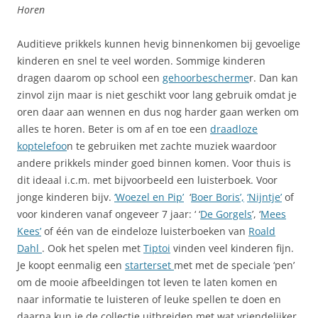
Horen
Auditieve prikkels kunnen hevig binnenkomen bij gevoelige
kinderen en snel te veel worden. Sommige kinderen
dragen daarom op school een
gehoorbescherme
r. Dan kan
zinvol zijn maar is niet geschikt voor lang gebruik omdat je
oren daar aan wennen en dus nog harder gaan werken om
alles te horen. Beter is om af en toe een
draadloze
koptelefoo
n te gebruiken met zachte muziek waardoor
andere prikkels minder goed binnen komen. Voor thuis is
dit ideaal i.c.m. met bijvoorbeeld een luisterboek. Voor
jonge kinderen bijv.
‘Woezel en Pip’
‘
Boer Boris’,
‘Nijntje’
of
voor kinderen vanaf ongeveer 7 jaar: ‘ ‘
De Gorgels
’, ‘
Mees
Kees’
of één van de eindeloze luisterboeken van
Roald
Dahl
. Ook het spelen met
Tiptoi
vinden veel kinderen fijn.
Je koopt eenmalig een
starterset
met met de speciale ‘pen’
om de mooie afbeeldingen tot leven te laten komen en
naar informatie te luisteren of leuke spellen te doen en
daarna kun je de collectie uitbreiden met wat vriendelijker