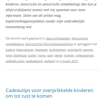
kinderen, motorische en sensorische ontwikkeling) dan kun je
altijd vrijblijvend contact met mij opnemen voor meer
informatie. Delen van dit artikel mag,
kopiëren/knippen/plakken zonder mijn uitdrukkelijke
toestemming niet.
Dit bericht werd geplaatst in
Gezond bewegen
,
Motorische
ontwikkeling
,
Sensorische informatieverwerking
en getagged met
balans
,
beenspieren
,
bewegen
,
buikspieren
,
evenwicht
,
gamen
,
kind
,
plankpad
,
puber
,
romp
,
spel
,
tiener
,
trainen
,
volwassenen
,
wiebelkussen
,
wiebelplank
,
wobbel
op
2 maart 2021
.
Cadeautips voor overprikkelde kinderen
om tot rust te komen