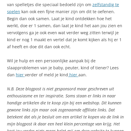
van spelletjes die speciaal bedoeld zijn om
zelfstandig te
spelen
kan ook een fijne manier zijn om dit te oefenen.
Begin dan ook samen. Laat je kind ontdekken hoe het
werkt, doe er 1 samen, dan laat je kind het aan jou zien en
vervolgens ga je ook even wat verder weg zitten terwijl je
kind er nog 1 maakt en vertel dat je komt kijken als hij er 1
af heeft en doe dit dan ook echt.
Wil je hulp en een persoonlijke aanpak bij de
slaapproblemen van je baby, peuter, kind of tiener? Lees
dan
hier
verder of meld je kind
hier
aan.
N.B. Deze blogpost is niet gesponsord maar geschreven uit
enthousiasme en ter inspiratie. Soms staan er links in naar
handige artikelen die te koop zijn bij een webshop. Dit kunnen
gewone links zijn maar ook zogenaamde affiliate links. Dat
betekent dat als je besluit om een artikel te kopen via de link in
mijn blogpost ik daar een heel klein percentage van krijg. Het
kost jou verder niets maar helpt mij om deze website te kunnen