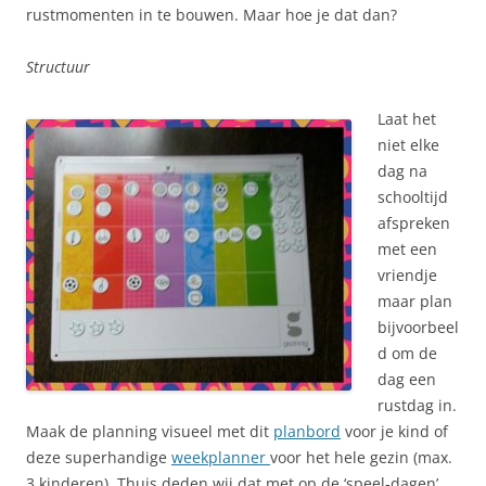
rustmomenten in te bouwen. Maar hoe je dat dan?
Structuur
Laat het
niet elke
dag na
schooltijd
afspreken
met een
vriendje
maar plan
bijvoorbeel
d om de
dag een
rustdag in.
Maak de planning visueel met dit
planbord
voor je kind of
deze superhandige
weekplanner
voor het hele gezin (max.
3 kinderen). Thuis deden wij dat met op de ‘speel-dagen’