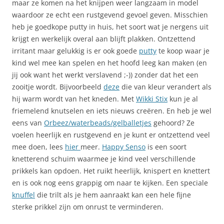
maar ze komen na het knijpen weer langzaam in model
waardoor ze echt een rustgevend gevoel geven. Misschien
heb je goedkope putty in huis, het soort wat je nergens uit
krijgt en werkelijk overal aan blijft plakken. Ontzettend
irritant maar gelukkig is er ook goede
putty
te koop waar je
kind wel mee kan spelen en het hoofd leeg kan maken (en
jij ook want het werkt verslavend ;-)) zonder dat het een
zooitje wordt. Bijvoorbeeld
deze
die van kleur verandert als
hij warm wordt van het kneden. Met
Wikki Stix
kun je al
friemelend knutselen en iets nieuws creëren. En heb je wel
eens van
Orbeez/waterbeads/gelballetjes
gehoord? Ze
voelen heerlijk en rustgevend en je kunt er ontzettend veel
mee doen, lees
hier
meer.
Happy Senso
is een soort
knetterend schuim waarmee je kind veel verschillende
prikkels kan opdoen. Het ruikt heerlijk, knispert en knettert
en is ook nog eens grappig om naar te kijken. Een speciale
knuffel
die trilt als je hem aanraakt kan een hele fijne
sterke prikkel zijn om onrust te verminderen.