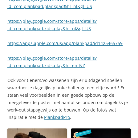
id=com.plankpad.plankpad&hl=nl&gl=US
https://play.google.com/store/apps/details?
id=com.plankpad.kids.play&hl=nl&gl=US
https://apps.apple.com/us/app/plankpad/id1425465759
https://play.google.com/store/apps/details?
id=com.plankpad.kids.play&hl=en_NZ
Ook voor tieners/volwassenen zijn er uitdagend spellen
waardoor je dagelijks plank-challenge een eitje wordt! Er
staan veel voorbeelden in een goede opbouw op de
meegeleverde poster mét aantal seconden om dagelijks je
work-out stapsgewijs op te bouwen. Op de foto’s wat
inspiratie met de
PlankpadPro
.