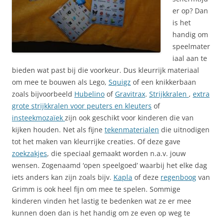
er op? Dan
is het
handig om
speelmater
iaal aan te
bieden wat past bij die voorkeur. Dus kleurrijk materiaal
om mee te bouwen als Lego,
Squigz
of een knikkerbaan
zoals bijvoorbeeld
Hubelino
of
Gravitrax
.
Strijkkralen
,
extra
grote strijkkralen voor peuters en kleuters
of
insteekmozaïek
zijn ook geschikt voor kinderen die van
kijken houden. Net als fijne
tekenmaterialen
die uitnodigen
tot het maken van kleurrijke creaties. Of deze gave
zoekzakjes
, die speciaal gemaakt worden n.a.v. jouw
wensen. Zogenaamd ‘open speelgoed’ waarbij het elke dag
iets anders kan zijn zoals bijv.
Kapla
of deze
regenboog
van
Grimm is ook heel fijn om mee te spelen. Sommige
kinderen vinden het lastig te bedenken wat ze er mee
kunnen doen dan is het handig om ze even op weg te