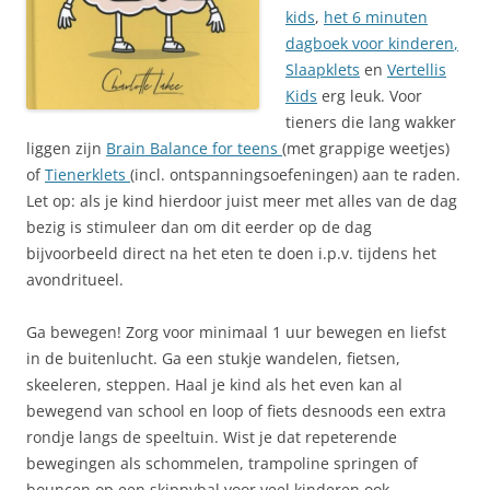
kids
,
het 6 minuten
dagboek voor kinderen
,
Slaapklets
en
Vertellis
Kids
erg leuk. Voor
tieners die lang wakker
liggen zijn
Brain Balance for teens
(met grappige weetjes)
of
Tienerklets
(incl. ontspanningsoefeningen) aan te raden.
Let op: als je kind hierdoor juist meer met alles van de dag
bezig is stimuleer dan om dit eerder op de dag
bijvoorbeeld direct na het eten te doen i.p.v. tijdens het
avondritueel.
Ga bewegen! Zorg voor minimaal 1 uur bewegen en liefst
in de buitenlucht. Ga een stukje wandelen, fietsen,
skeeleren, steppen. Haal je kind als het even kan al
bewegend van school en loop of fiets desnoods een extra
rondje langs de speeltuin. Wist je dat repeterende
bewegingen als schommelen, trampoline springen of
bouncen op een skippybal voor veel kinderen ook