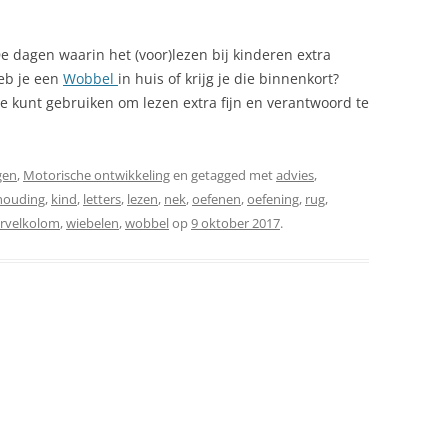
 dagen waarin het (voor)lezen bij kinderen extra
eb je een
Wobbel
in huis of krijg je die binnenkort?
e kunt gebruiken om lezen extra fijn en verantwoord te
gen
,
Motorische ontwikkeling
en getagged met
advies
,
houding
,
kind
,
letters
,
lezen
,
nek
,
oefenen
,
oefening
,
rug
,
rvelkolom
,
wiebelen
,
wobbel
op
9 oktober 2017
.