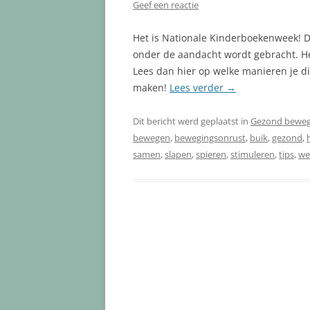
Geef een reactie
Het is Nationale Kinderboekenweek! De
onder de aandacht wordt gebracht. H
Lees dan hier op welke manieren je di
maken!
Lees verder
→
Dit bericht werd geplaatst in
Gezond bewe
bewegen
,
bewegingsonrust
,
buik
,
gezond
,
samen
,
slapen
,
spieren
,
stimuleren
,
tips
,
we