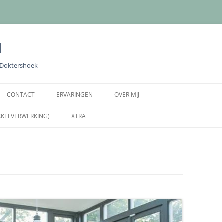
l
e Doktershoek
Ga
naar
CONTACT
ERVARINGEN
OVER MIJ
de
inhoud
KKELVERWERKING)
XTRA