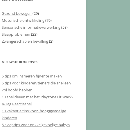
Gezond bewegen
(29)
Motorische ontwikkeling
(76)
Sensorische informatieverwerking
(58)
Slaapproblemen
(23)
Zwangerschap en bevalling
(2)
NIEUWSTE BLOGPOSTS
5 tips om insmeren fijner te maken
5 tips voor kinderen/tieners die snel een
vol hoofd hebben
10 spelideeën met het Playzone Fit Wack-
A-Tag Reactiespel
10 vakantie tips voor (hoog)gevoelige
kinderen
5 slaaptips voor prikkelgevoelige baby’s