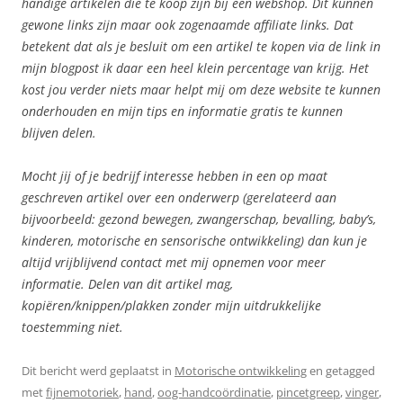
handige artikelen die te koop zijn bij een webshop. Dit kunnen
gewone links zijn maar ook zogenaamde affiliate links. Dat
betekent dat als je besluit om een artikel te kopen via de link in
mijn blogpost ik daar een heel klein percentage van krijg. Het
kost jou verder niets maar helpt mij om deze website te kunnen
onderhouden en mijn tips en informatie gratis te kunnen
blijven delen.
Mocht jij of je bedrijf interesse hebben in een op maat
geschreven artikel over een onderwerp (gerelateerd aan
bijvoorbeeld: gezond bewegen, zwangerschap, bevalling, baby’s,
kinderen, motorische en sensorische ontwikkeling) dan kun je
altijd vrijblijvend contact met mij opnemen voor meer
informatie. Delen van dit artikel mag,
kopiëren/knippen/plakken zonder mijn uitdrukkelijke
toestemming niet.
Dit bericht werd geplaatst in
Motorische ontwikkeling
en getagged
met
fijnemotoriek
,
hand
,
oog-handcoördinatie
,
pincetgreep
,
vinger
,