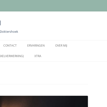
l
e Doktershoek
Ga
naar
CONTACT
ERVARINGEN
OVER MIJ
de
inhoud
KKELVERWERKING)
XTRA