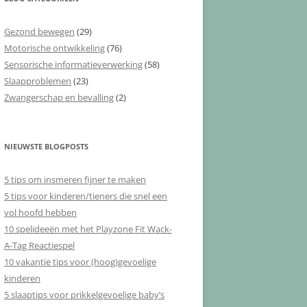
Gezond bewegen
(29)
Motorische ontwikkeling
(76)
Sensorische informatieverwerking
(58)
Slaapproblemen
(23)
Zwangerschap en bevalling
(2)
NIEUWSTE BLOGPOSTS
5 tips om insmeren fijner te maken
5 tips voor kinderen/tieners die snel een
vol hoofd hebben
10 spelideeën met het Playzone Fit Wack-
A-Tag Reactiespel
10 vakantie tips voor (hoog)gevoelige
kinderen
5 slaaptips voor prikkelgevoelige baby’s