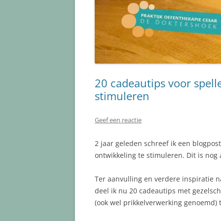
20 cadeautips voor spell
stimuleren
Geef een reactie
2 jaar geleden schreef ik een blogpo
ontwikkeling te stimuleren. Dit is nog
Ter aanvulling en verdere inspiratie n
deel ik nu 20 cadeautips met gezelsc
(ook wel prikkelverwerking genoemd) 