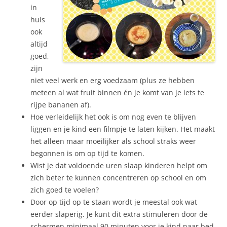
in
huis
ook
altijd
goed,
zijn
niet veel werk en erg voedzaam (plus ze hebben
meteen al wat fruit binnen én je komt van je iets te
rijpe bananen af).
Hoe verleidelijk het ook is om nog even te blijven
liggen en je kind een filmpje te laten kijken. Het maakt
het alleen maar moeilijker als school straks weer
begonnen is om op tijd te komen.
Wist je dat voldoende uren slaap kinderen helpt om
zich beter te kunnen concentreren op school en om
zich goed te voelen?
Door op tijd op te staan wordt je meestal ook wat
eerder slaperig. Je kunt dit extra stimuleren door de
schermen minimaal 90 minuten voor je kind naar bed