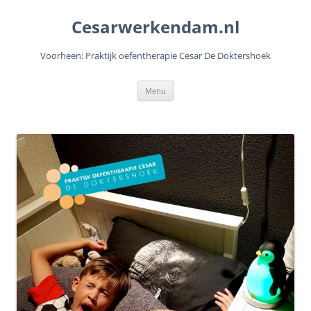
Cesarwerkendam.nl
Voorheen: Praktijk oefentherapie Cesar De Doktershoek
Ga
Menu
naar
de
inhoud