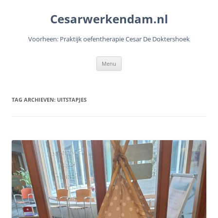
Cesarwerkendam.nl
Voorheen: Praktijk oefentherapie Cesar De Doktershoek
Ga
Menu
naar
de
inhoud
TAG ARCHIEVEN:
UITSTAPJES