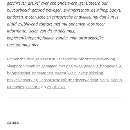
geschreven artikel over een onderwerp (gerelateerd aan
bijvoorbeeld: gezond bewegen, zwangerschap, bevalling, baby’s,
kinderen, motorische en sensorische ontwikkeling) dan kun je
altijd vrijblijvend contact met mij opnemen voor meer
informatie. Delen van dit artikel mag,
kopiëren/knippen/plakken zonder mijn uitdrukkelijke
toestemming niet.
Dit bericht werd geplaatst in
Sensorische informatieverwerking
,
Slaapproblemen
en getagged met
dagjeweg
,
gevoelig
,
hoogevoelig
,
hoogsensitief
,
ontspannen
,
overprikkeld
,
overprikkeling
,
prikkelverwerking
,
Sensorische informatieverwerking
,
slaap
,
slapen
,
uitstapjes
,
vakantie
op
28 juli 2021
.
ZOEKEN