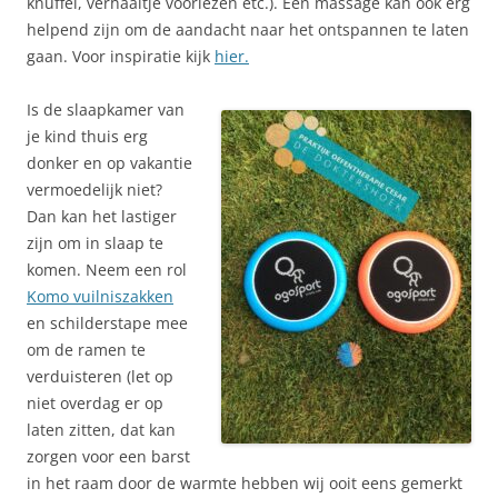
knuffel, verhaaltje voorlezen etc.). Een massage kan ook erg
helpend zijn om de aandacht naar het ontspannen te laten
gaan. Voor inspiratie kijk
hier.
Is de slaapkamer van
je kind thuis erg
donker en op vakantie
vermoedelijk niet?
Dan kan het lastiger
zijn om in slaap te
komen. Neem een rol
Komo vuilniszakken
en schilderstape mee
om de ramen te
verduisteren (let op
niet overdag er op
laten zitten, dat kan
zorgen voor een barst
in het raam door de warmte hebben wij ooit eens gemerkt