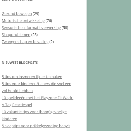
Gezond bewegen
(29)
Motorische ontwikkeling
(76)
Sensorische informatieverwerking
(58)
Slaapproblemen
(23)
Zwangerschap en bevalling
(2)
NIEUWSTE BLOGPOSTS
5 tips om insmeren fijner te maken
5 tips voor kinderen/tieners die snel een
vol hoofd hebben
10 spelideeën met het Playzone Fit Wack-
A-Tag Reactiespel
10 vakantie tips voor (hoog)gevoelige
kinderen
5 slaaptips voor prikkelgevoelige baby’s