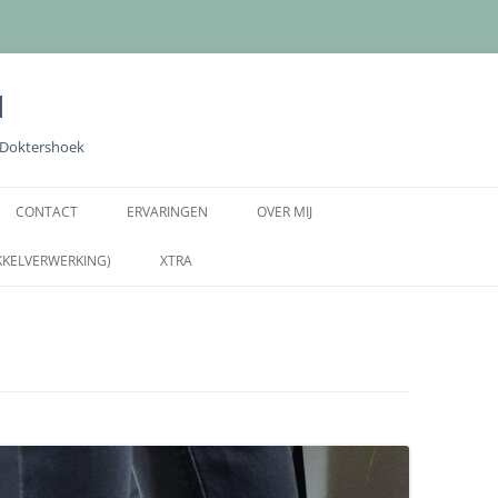
l
e Doktershoek
Ga
naar
CONTACT
ERVARINGEN
OVER MIJ
de
inhoud
KKELVERWERKING)
XTRA