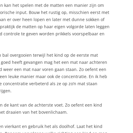
jn kan het spelen met de matten een manier zijn om
rische input. Bouw het rustig op, misschien eerst met
an er over heen lopen en later met dunne sokken of
 praktijk de matten op haar eigen volgorde laten leggen
ind controle te geven worden prikkels voorspelbaar en
bal overgooien terwijl het kind op de eerste mat
bal goed heeft gevangen mag het een mat naar achteren
nd weer een mat naar voren gaan staan. Zo oefent een
 een leuke manier maar ook de concentratie. En ik heb
e concentratie verbeterd als ze op zo’n mat staan
rijgen.
an de kant van de achterste voet. Zo oefent een kind
 het draaien van het bovenlichaam.
n vierkant en gebruik het als doolhof. Laat het kind