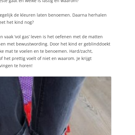
este gaat en welke is lastig en waarom?
 tegelijk de kleuren laten benoemen. Daarna herhalen
eet het kind nog?
n vaak ‘vol gas’ leven is het oefenen met de matten
nen met bewustwording. Door het kind er geblinddoekt
lke mat te voelen en te benoemen. Hard/zacht,
f het prettig voelt of niet en waarom. Je krijgt
vingen te horen!