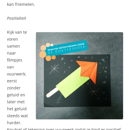
kan friemelen.
Positiviteit
Kijk van te
voren
samen
naar
filmpjes
van
vuurwerk,
eerst
zonder
geluid en
later met
het geluid
steeds wat
harder.
Knutsel of tekening over vuurwerk zodat je kind er positief