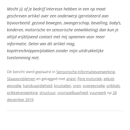
Mocht jij of je bedrijf interesse hebben in een op maat
geschreven artikel over een onderwerp (gerelateerd aan
bijvoorbeeld: gezond bewegen, zwangerschap, bevalling, baby’s,
kinderen, motorische en sensorische ontwikkeling) dan kun je
altijd vrijblijvend contact met mij opnemen voor meer
informatie. Delen van dit artikel mag,
kopiëren/knippen/plakken zonder mijn uitdrukkelijke
toestemming niet.
Dit bericht werd geplaatst in
Sensorische informatieverwerking
,
Slaapproblemen
en getagged met
angst
,
fijne motoriek
,
geluid
,
gevoelig
,
handvaardigheid
,
knutselen
,
oren
,
overgevoelig
,
prikkels
,
prikkelverwerking
,
structuur
,
voorspelbaarheid
,
vuurwerk
op
28
december 2019
.