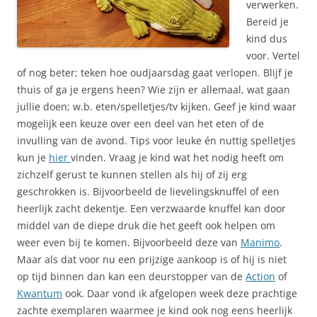
verwerken.
Bereid je
kind dus
voor. Vertel
of nog beter; teken hoe oudjaarsdag gaat verlopen. Blijf je
thuis of ga je ergens heen? Wie zijn er allemaal, wat gaan
jullie doen; w.b. eten/spelletjes/tv kijken. Geef je kind waar
mogelijk een keuze over een deel van het eten of de
invulling van de avond. Tips voor leuke én nuttig spelletjes
kun je
hier
vinden. Vraag je kind wat het nodig heeft om
zichzelf gerust te kunnen stellen als hij of zij erg
geschrokken is. Bijvoorbeeld de lievelingsknuffel of een
heerlijk zacht dekentje. Een verzwaarde knuffel kan door
middel van de diepe druk die het geeft ook helpen om
weer even bij te komen. Bijvoorbeeld deze van
Manimo
.
Maar als dat voor nu een prijzige aankoop is of hij is niet
op tijd binnen dan kan een deurstopper van de
Action
of
Kwantum
ook. Daar vond ik afgelopen week deze prachtige
zachte exemplaren waarmee je kind ook nog eens heerlijk