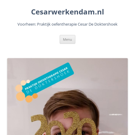
Cesarwerkendam.nl
Voorheen: Praktijk oefentherapie Cesar De Doktershoek
Ga
Menu
naar
de
inhoud