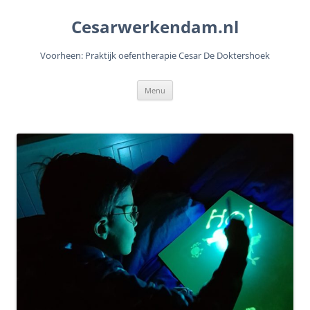
Cesarwerkendam.nl
Voorheen: Praktijk oefentherapie Cesar De Doktershoek
Ga
Menu
naar
de
inhoud