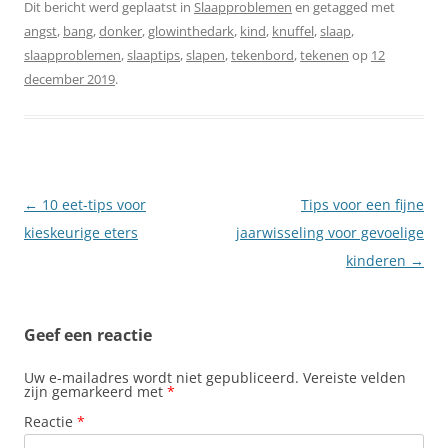
Dit bericht werd geplaatst in
Slaapproblemen
en getagged met
angst
,
bang
,
donker
,
glowinthedark
,
kind
,
knuffel
,
slaap
,
slaapproblemen
,
slaaptips
,
slapen
,
tekenbord
,
tekenen
op
12
december 2019
.
Berichtnavigatie
←
10 eet-tips voor
Tips voor een fijne
kieskeurige eters
jaarwisseling voor gevoelige
kinderen
→
Geef een reactie
Uw e-mailadres wordt niet gepubliceerd.
Vereiste velden
zijn gemarkeerd met
*
Reactie
*