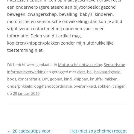
een onderwerp (gerelateerd aan bijvoorbeeld: gezond
bewegen, zwangerschap, bevalling, baby’s, kinderen,
motorische en sensorische ontwikkeling) dan kun je altijd
vrijblijvend contact met mij opnemen voor meer
informatie. Delen van dit artikel mag,
kopiëren/knippen/plakken zonder mijn uitdrukkelijke
toestemming niet.
Dit bericht werd geplaatst in
Motorische ontwikkeling
,
Sensorische
informatieverwerking
en getagged met
alert
,
bal
,
balvaardigheid
,
boos
,
concentratie
,
DIY
,
gooien
,
kind
,
knippen
,
knuffel
,
mikken
,
onderprikkeld
,
oog-handcoördinatie
,
overprikkeld
,
sokken
,
vangen
op
29 januari 2019
.
Berichtnavigatie
←
20 cadeautips voor
Het (niet zo geheime) recept