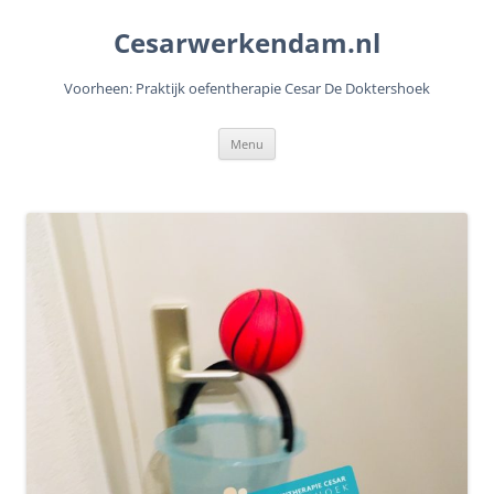
Cesarwerkendam.nl
Voorheen: Praktijk oefentherapie Cesar De Doktershoek
Ga
Menu
naar
de
inhoud