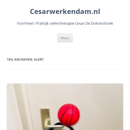
Cesarwerkendam.nl
Voorheen: Praktijk oefentherapie Cesar De Doktershoek
Ga
Menu
naar
de
inhoud
TAG ARCHIEVEN:
ALERT