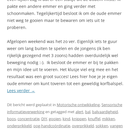
pakte een andere emmer en ging verder met
schoonmaken. Tegelijkertijd besloot ik om de oude emmer
niet weg te gooien maar te bewaren om iets uit te
proberen.
Afgelopen weekend was het zo ver. Eigenlijk iets te guur
weer om lang buiten te spelen en de jongens (ik ben
rijkelijk gezegend met 3 zoons) hadden overduidelijk wel
beweging nodig :-). Ik besloot de emmer er bij te pakken
en mijn idee uit te voeren. Het klusje viel erg mee en het
resultaat was een groot succes! Lees hier hoe je je eigen
oude emmer om kunt toveren tot een geweldig korfbalspel.
Lees verder
→
Dit bericht werd geplaatst in
Motorische ontwikkeling
,
Sensorische
informatieverwerking
en getagged met
alert
,
bal
,
balvaardigheid
,
boos
,
concentratie
,
DIY
,
gooien
,
kind
,
knippen
,
knuffel
,
mikken
,
onderprikkeld
,
oog-handcoördinatie
,
overprikkeld
,
sokken
,
vangen