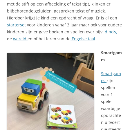
met de stift op een afbeelding of tekst tipt, klinken er
bijbehorende geluiden, gesproken tekst of muziek.
Hierdoor krijgt je kind een opdracht of vraag. Er is al een
starterset
voor kinderen vanaf 3 jaar maar ook voor oudere
kinderen zijn er gave boeken en spellen over bijv.
dino’s,
de
wereld
en of het leren van de
Engelse taal
.
Smartgam
es
Smartgam
es
zijn
spellen
voor 1
speler
waarbij je
opdrachte
n uitvoert
die steeds