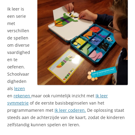
Ik leer is
een serie
met
verschillen
de spellen
om diverse
vaardighed
en te
oefenen.
Schoolvaar
digheden
als
lezen
en
rekenen
maar ook ruimtelijk inzicht met
Ik leer
symmetrie
of de eerste basisbeginselen van het
programmameren met
Ik leer coderen.
De oplossing staat
steeds aan de achterzijde van de kaart, zodat de kinderen
zelfstandig kunnen spelen en leren.