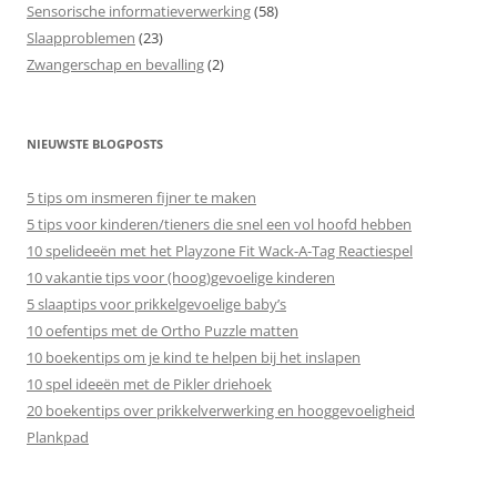
Sensorische informatieverwerking
(58)
Slaapproblemen
(23)
Zwangerschap en bevalling
(2)
NIEUWSTE BLOGPOSTS
5 tips om insmeren fijner te maken
5 tips voor kinderen/tieners die snel een vol hoofd hebben
10 spelideeën met het Playzone Fit Wack-A-Tag Reactiespel
10 vakantie tips voor (hoog)gevoelige kinderen
5 slaaptips voor prikkelgevoelige baby’s
10 oefentips met de Ortho Puzzle matten
10 boekentips om je kind te helpen bij het inslapen
10 spel ideeën met de Pikler driehoek
20 boekentips over prikkelverwerking en hooggevoeligheid
Plankpad