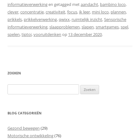
informatieverwerking
en getagged met
aandacht
,
bambino loco
,
clever
,
concentratie
,
creativiteit
,
focus
,
ik leer
,
mini loco
,
plannen
,
prikkels
,
prikkelverwerking
,
qwixx
,
ruimtelijk inzicht
,
Sensorische
informatieverwerking
,
slaapproblemen
,
slapen
,
smartgames
,
spel
,
spelen
,
tiptoi
,
vooruitdenken
op
13 december 2020
.
ZOEKEN
Zoeken
naar:
BLOG CATEGORIEËN
Gezond bewegen
(29)
Motorische ontwikkeling
(76)