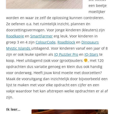
een beetje
moeilijker
worden en waar ze zelf de oplossing kunnen controleren.
Ze oefenen o.a. het ruimtelijk inzicht, plannen én
doorzettingsvermogen. Voor jonge kinderen (kleuters) zijn
Roodkapje
en
SmartFarmer
erg leuk. Voor kinderen in
groep 3 en 4 zijn
ColourCode
,
Roadblock
en
Dinosaurs
Mystic Islands
uitdagend. Voor kinderen vanaf een jaar of 8
zijn er ook leuke spellen als
IQ Puzzler Pro
en
IQ-Stars
te
koop. Heel uitdagend (ook voor (groot)ouders
, met 120
opdrachten dus variatie genoeg en klein dus ook handig
voor onderweg. Heeft jouw kind moeite met doorzetten?
Maak de vooruitgang dan inzichtelijk door bijvoorbeeld een
lijst te maken met voor elke opdracht een cijfer en een
vakje waardoor het kan afstrepen welke opdrachten er al af
zijn.
Ik leer…