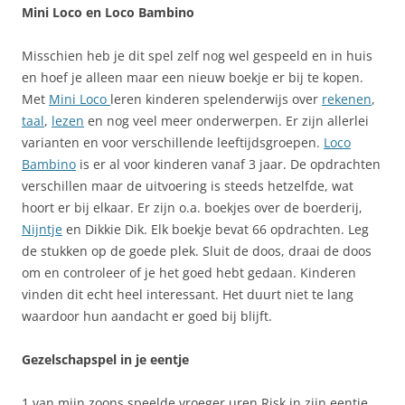
Mini Loco en Loco Bambino
Misschien heb je dit spel zelf nog wel gespeeld en in huis
en hoef je alleen maar een nieuw boekje er bij te kopen.
Met
Mini Loco
leren kinderen spelenderwijs over
rekenen
,
taal
,
lezen
en nog veel meer onderwerpen. Er zijn allerlei
varianten en voor verschillende leeftijdsgroepen.
Loco
Bambino
is er al voor kinderen vanaf 3 jaar. De opdrachten
verschillen maar de uitvoering is steeds hetzelfde, wat
hoort er bij elkaar. Er zijn o.a. boekjes over de boerderij,
Nijntje
en Dikkie Dik. Elk boekje bevat 66 opdrachten. Leg
de stukken op de goede plek. Sluit de doos, draai de doos
om en controleer of je het goed hebt gedaan. Kinderen
vinden dit echt heel interessant. Het duurt niet te lang
waardoor hun aandacht er goed bij blijft.
Gezelschapspel in je eentje
1 van mijn zoons speelde vroeger uren Risk in zijn eentje.