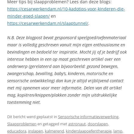
Meer tips bij slaapproblemen? Lees dan deze blogs:
https://cesarwerkendam.nl/10-kadotips-voor-kinderen-die-
minder-goed-slapen/
en
https://cesarwerkendam.nl/slaaptunnel/
.
N.B. Deze blogpost bevat gesponsord speelgoed/oefenmateriaal
maar is volledig geschreven vanuit mijn eigen enthousiasme en
bevindingen en bedoeld ter inspiratie. Mocht jij of je bedrijf ook
interesse hebben in een op maat geschreven artikel over een
onderwerp (gerelateerd aan bijvoorbeeld: gezond bewegen,
zwangerschap, bevalling, baby’s, kinderen, motorische en
sensorische ontwikkeling) dan kun je altijd vrijblijvend contact
met mij opnemen voor meer informatie. Delen van dit artikel
mag, kopiëren/knippen/plakken zonder mijn uitdrukkelijke
toestemming niet.
Dit bericht werd geplaatst in
Sensorische informatieverwerking
,
Slaapproblemen
en getagged met
astronaut
,
doorslapen
,
educadora
,
inslapen
,
kalmerend
,
kinderslaapoefentherapie
,
lamp
,