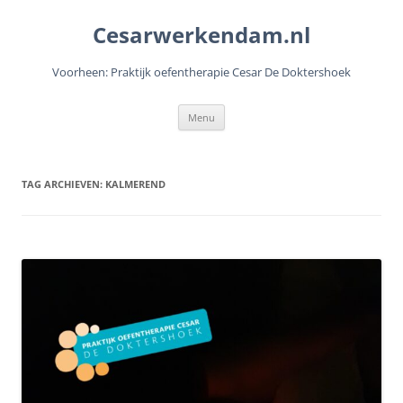
Cesarwerkendam.nl
Voorheen: Praktijk oefentherapie Cesar De Doktershoek
Ga
Menu
naar
de
inhoud
TAG ARCHIEVEN:
KALMEREND