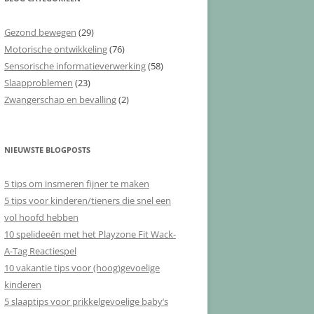
Gezond bewegen
(29)
Motorische ontwikkeling
(76)
Sensorische informatieverwerking
(58)
Slaapproblemen
(23)
Zwangerschap en bevalling
(2)
NIEUWSTE BLOGPOSTS
5 tips om insmeren fijner te maken
5 tips voor kinderen/tieners die snel een
vol hoofd hebben
10 spelideeën met het Playzone Fit Wack-
A-Tag Reactiespel
10 vakantie tips voor (hoog)gevoelige
kinderen
5 slaaptips voor prikkelgevoelige baby’s