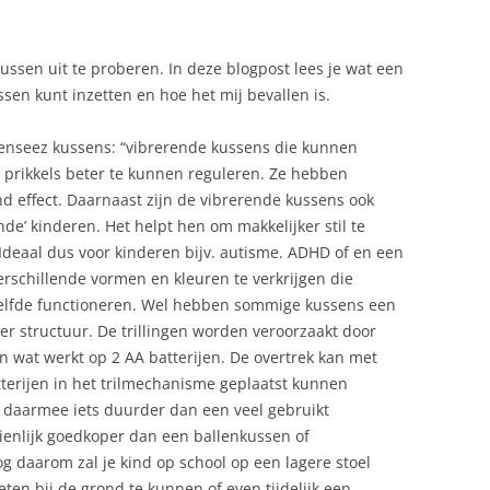
ussen uit te proberen. In deze blogpost lees je wat een
ssen kunt inzetten en hoe het mij bevallen is.
 Senseez kussens: “vibrerende kussens die kunnen
m prikkels beter te kunnen reguleren. Ze hebben
 effect. Daarnaast zijn de vibrerende kussens ook
ende’ kinderen. Het helpt hen om makkelijker stil te
 Ideaal dus voor kinderen bijv. autisme. ADHD of en een
erschillende vormen en kleuren te verkrijgen die
etzelfde functioneren. Wel hebben sommige kussens een
er structuur. De trillingen worden veroorzaakt door
n wat werkt op 2 AA batterijen. De overtrek kan met
terijen in het trilmechanisme geplaatst kunnen
s daarmee iets duurder dan een veel gebruikt
enlijk goedkoper dan een ballenkussen of
og daarom zal je kind op school op een lagere stoel
en bij de grond te kunnen of even tijdelijk een