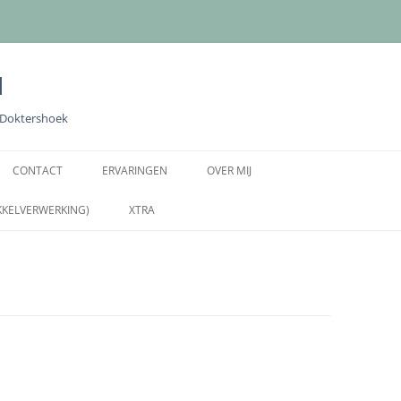
l
e Doktershoek
Ga
naar
CONTACT
ERVARINGEN
OVER MIJ
de
inhoud
KKELVERWERKING)
XTRA