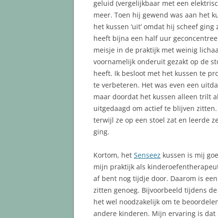
geluid (vergelijkbaar met een elektris
meer. Toen hij gewend was aan het ku
het kussen ‘uit’ omdat hij scheef ging
heeft bijna een half uur geconcentre
meisje in de praktijk met weinig lic
voornamelijk onderuit gezakt op de sto
heeft. Ik besloot met het kussen te p
te verbeteren. Het was even een uitda
maar doordat het kussen alleen trilt a
uitgedaagd om actief te blijven zitten
terwijl ze op een stoel zat en leerde
ging.
Kortom, het
Senseez
kussen is mij go
mijn praktijk als kinderoefentherapeut 
af bent nog tijdje door. Daarom is ee
zitten genoeg. Bijvoorbeeld tijdens de 
het wel noodzakelijk om te beoordelen
andere kinderen. Mijn ervaring is dat 