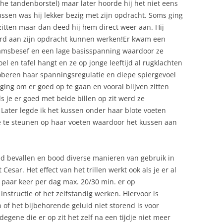
che tandenborstel) maar later hoorde hij het niet eens
ssen was hij lekker bezig met zijn opdracht. Soms ging
 zitten maar dan deed hij hem direct weer aan. Hij
erd aan zijn opdracht kunnen werken!Er kwam een
haamsbesef en een lage basisspanning waardoor ze
el en tafel hangt en ze op jonge leeftijd al rugklachten
roberen haar spanningsregulatie en diepe spiergevoel
ging om er goed op te gaan en vooral blijven zitten
ls je er goed met beide billen op zit werd ze
. Later legde ik het kussen onder haar blote voeten
 ze te steunen op haar voeten waardoor het kussen aan
ed bevallen en bood diverse manieren van gebruik in
Cesar. Het effect van het trillen werkt ook als je er al
n paar keer per dag max. 20/30 min. er op
instructie of het zelfstandig werken. Hiervoor is
 of het bijbehorende geluid niet storend is voor
degene die er op zit het zelf na een tijdje niet meer