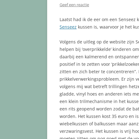
Geef een reactie
Laatst had ik de eer om een Senseez k
Senseez
kussen is, waarvoor je het ku
Volgens de uitleg op de website zijn
helpen bij ‘overprikkelde’ kinderen o
daarbij een kalmerend en ontspannend
positief in te zetten voor ‘prikkelzoek
zitten en zich beter te concentreren”.
prikkelverwerkingsprobleem. Er zijn v
volgens mij wat betreft trillingen h
gladde, vinyl hoes en anderen iets me
een klein trilmechanisme in het kusse
een rits geopend worden zodat de bat
worden. Het kussen kost 35 euro en i
wiebelkussen of balkussen maar aanzi
verzwaringsvest. Het kussen is vrij ho
moeten zitten om nog goed met de voet