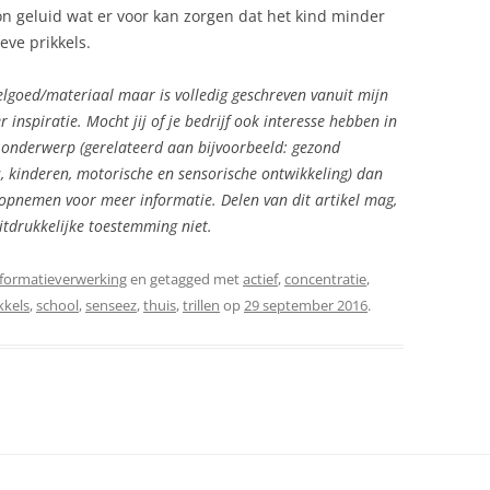
on geluid wat er voor kan zorgen dat het kind minder
eve prikkels.
lgoed/materiaal maar is volledig geschreven vanuit mijn
inspiratie. Mocht jij of je bedrijf ook interesse hebben in
 onderwerp (gerelateerd aan bijvoorbeeld: gezond
, kinderen, motorische en sensorische ontwikkeling) dan
ij opnemen voor meer informatie. Delen van dit artikel mag,
tdrukkelijke toestemming niet.
nformatieverwerking
en getagged met
actief
,
concentratie
,
kkels
,
school
,
senseez
,
thuis
,
trillen
op
29 september 2016
.