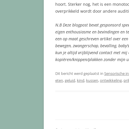
hoort. Sterker nog, het is een monoto
overprikkeld wordt door andere auditi
N.B Deze blogpost bevat gesponsord spee
eigen enthousiasme en bevindingen en ter 
een op maat geschreven artikel over een
bewegen, zwangerschap, bevalling, baby’s
kun je altijd vrijblijvend contact met m
kopiëren/knippen/plakken zonder mijn ui
Dit bericht werd geplaatst in
Sensorische i
eten
,
geluid
,
kind
,
kussen
,
ontwikkeling
,
pri