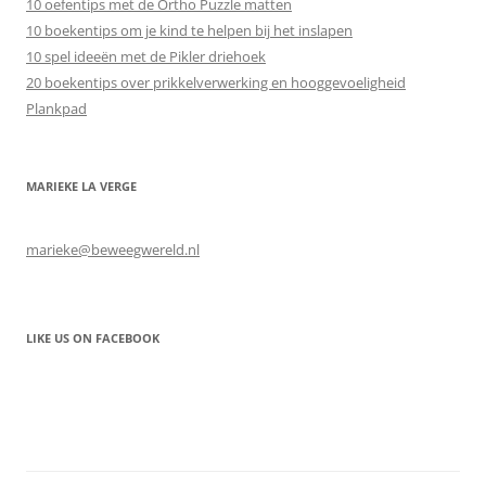
10 oefentips met de Ortho Puzzle matten
10 boekentips om je kind te helpen bij het inslapen
10 spel ideeën met de Pikler driehoek
20 boekentips over prikkelverwerking en hooggevoeligheid
Plankpad
MARIEKE LA VERGE
marieke@beweegwereld.nl
LIKE US ON FACEBOOK