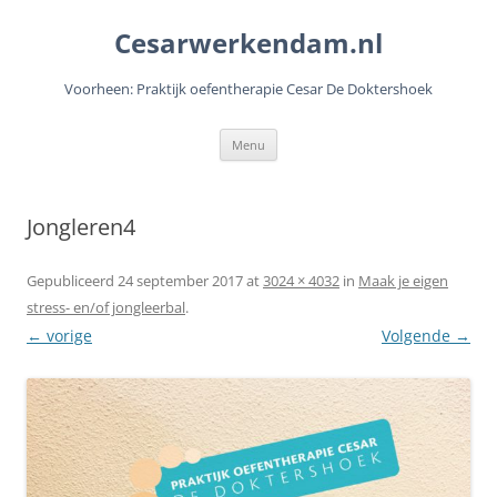
Cesarwerkendam.nl
Voorheen: Praktijk oefentherapie Cesar De Doktershoek
Ga
Menu
naar
de
inhoud
Jongleren4
Gepubliceerd
24 september 2017
at
3024 × 4032
in
Maak je eigen
stress- en/of jongleerbal
.
← vorige
Volgende →